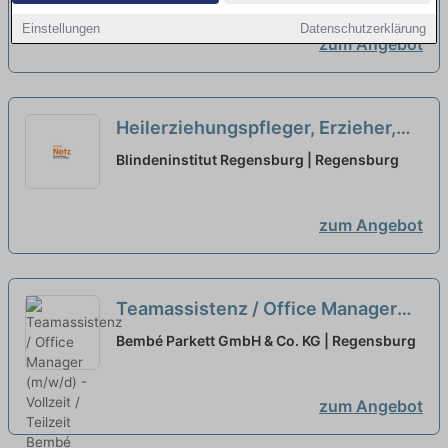
neu
Einstellungen
Datenschutzerklärung
zum Angebot
Heilerziehungspfleger, Erzieher,
Gesundheits- und Krankenpfleger
Blindeninstitut Regensburg | Regensburg
(m/w/d) Wohnen Erwachsene
Teilzeit
neu
zum Angebot
Teamassistenz / Office Manager
(m/w/d) - Vollzeit / Teilzeit
neu
Bembé Parkett GmbH & Co. KG | Regensburg
zum Angebot