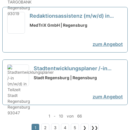
Redaktionsassistenz (m/w/d) in
Teilzeit
neu
MedTriX GmbH | Regensburg
zum Angebot
Stadtentwicklungsplaner /-in
(m/w/d) in Teilzeit
neu
Stadt Regensburg | Regensburg
zum Angebot
1 - 10 von 66
1
2
3
4
5
❯
❯❯