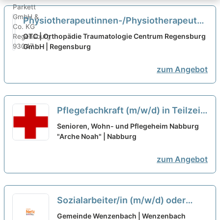
Physiotherapeutinnen-/Physiotherapeuten
in Teilzeit (m/w/d)
neu
OTC | Orthopädie Traumatologie Centrum Regensburg
GmbH | Regensburg
zum Angebot
Pflegefachkraft (m/w/d) in Teilzeit
- Wir freuen uns auf Deine
Senioren, Wohn- und Pflegeheim Nabburg
Unterstützung!
"Arche Noah" | Nabburg
neu
zum Angebot
Sozialarbeiter/in (m/w/d) oder
Sozialpädagoge/-pädagogin
Gemeinde Wenzenbach | Wenzenbach