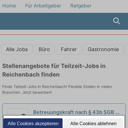
Home
Für Arbeitgeber
Ratgeber
Alle Jobs
Büro
Fahrer
Gastronomie
Stellenangebote für Teilzeit-Jobs in
Reichenbach finden
Finde Teilzeit-Jobs in Reichenbach! Flexible Stellen in vielen
Branchen. Jetzt bewerben!
Betreuungskraft nach § 43b SGB XI
(m/w/d) in Teilzeit (25-30h) - Wir
BRK Senioren- und Servicezentrum
Alle Cookies akzeptieren
Alle Cookies ablehnen
suchen Zuwachs in unserem Team!
Neutraubling | Neutraubling