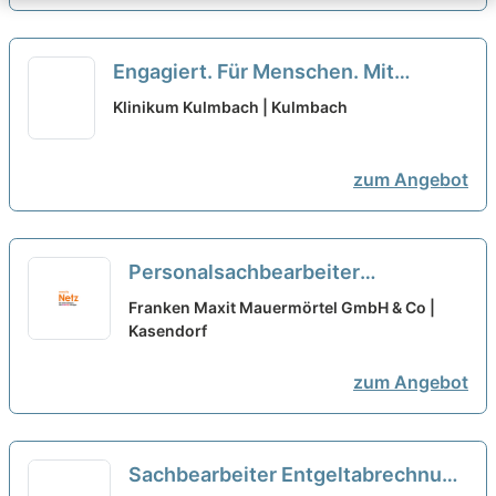
Engagiert. Für Menschen. Mit
Menschen. Oberarzt (m/w/d)
Klinikum Kulmbach | Kulmbach
Pädiatrie für die geburtshilfliche
Station in Voll-/Teilzeit
neu
zum Angebot
Personalsachbearbeiter
Entgeltabrechnung (m/w/d)
Franken Maxit Mauermörtel GmbH & Co |
Vollzeit / Teilzeit
Kasendorf
neu
zum Angebot
Sachbearbeiter Entgeltabrechnung