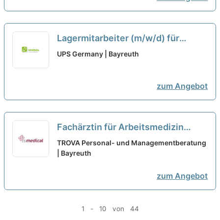
Lagermitarbeiter (m/w/d) für
Pakete in Teilzeit für die
UPS Germany | Bayreuth
Frühsortierung in Bindlach
neu
zum Angebot
Fachärztin für Arbeitsmedizin
(m/w/d) Bayreuth - Teilzeit /
TROVA Personal- und Managementberatung
Vollzeit
| Bayreuth
neu
zum Angebot
1 - 10 von 44