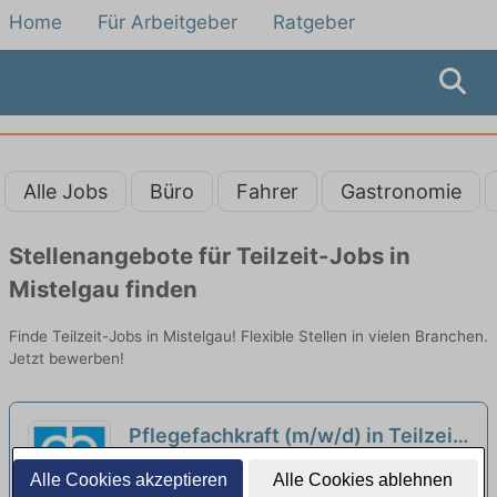
Home
Für Arbeitgeber
Ratgeber
Alle Jobs
Büro
Fahrer
Gastronomie
Stellenangebote für Teilzeit-Jobs in
Mistelgau finden
Finde Teilzeit-Jobs in Mistelgau! Flexible Stellen in vielen Branchen.
Jetzt bewerben!
Pflegefachkraft (m/w/d) in Teilzeit
(20–25 Std./Woche) –
Senioren Wohn- und Pflegezentrum
Alle Cookies akzeptieren
Alle Cookies ablehnen
Dauernachtwache oder Spät- und
Fantaisie - Diakonie Eckersdorf gGmbH |