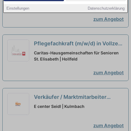
Eckersdorf
Nachtdienst nach Absprache
neu
Einstellungen
Datenschutzerklärung
zum Angebot
Pflegefachkraft (m/w/d) in Vollzeit
oder Teilzeit - Starten Sie mit uns
Caritas-Hausgemeinschaften für Senioren
in eine gemeinsame Zukunft!
St. Elisabeth | Hollfeld
neu
zum Angebot
Verkäufer / Marktmitarbeiter
(m/w/d) Vollzeit / Teilzeit
neu
E center Seidl | Kulmbach
zum Angebot