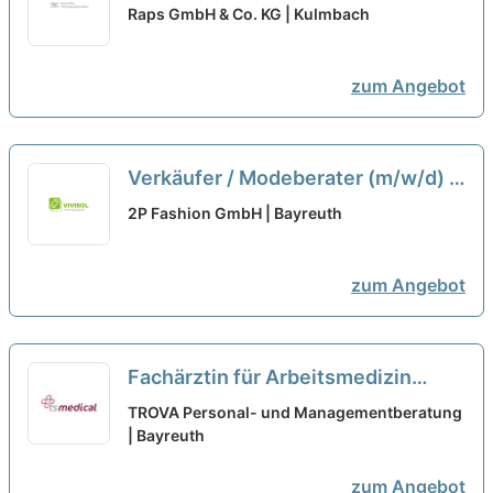
(m/w/d) Vollzeit/Teilzeit
neu
Raps GmbH & Co. KG | Kulmbach
zum Angebot
Verkäufer / Modeberater (m/w/d) -
Vollzeit | Teilzeit | Minijob - CEP /
2P Fashion GmbH | Bayreuth
ITEM m6 - City Outlet Bad
Münstereifel
neu
zum Angebot
Fachärztin für Arbeitsmedizin
(m/w/d) Bayreuth - Teilzeit /
TROVA Personal- und Managementberatung
Vollzeit
| Bayreuth
neu
zum Angebot