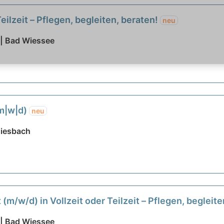
eilzeit – Pflegen, begleiten, beraten!
neu
 | Bad Wiessee
(m|w|d)
neu
Miesbach
(m/w/d) in Vollzeit oder Teilzeit – Pflegen, begleit
 | Bad Wiessee