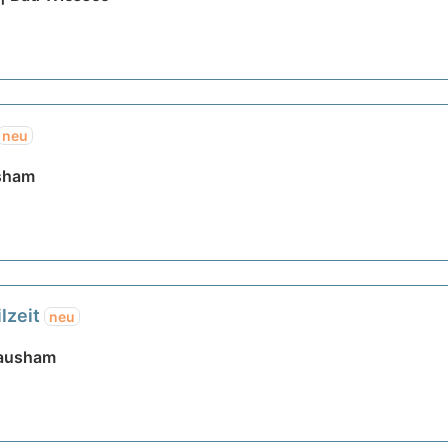
neu
usham
ilzeit
neu
Hausham