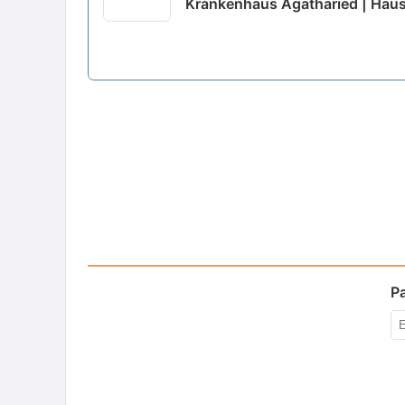
Krankenhaus Agatharied | Ha
P