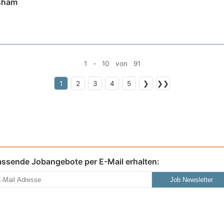
usham
1 - 10 von 91
1
2
3
4
5
❯
❯❯
assende Jobangebote per E-Mail erhalten:
Job Newsletter