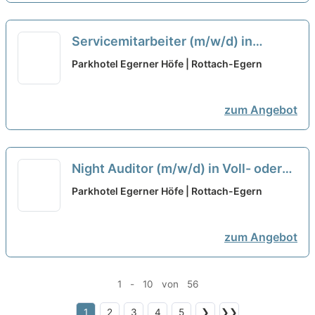
Servicemitarbeiter (m/w/d) in
Teilzeit mit Schwerpunkt Events für
Parkhotel Egerner Höfe | Rottach-Egern
unsere Egerner Alm
neu
zum Angebot
Night Auditor (m/w/d) in Voll- oder
Teilzeit
neu
Parkhotel Egerner Höfe | Rottach-Egern
zum Angebot
1 - 10 von 56
1
2
3
4
5
❯
❯❯