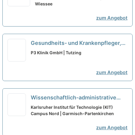
Wiessee
zum Angebot
Gesundheits- und Krankenpfleger,
Pflegefachkraft (m/w/d) - Vollzeit /
P3 Klinik GmbH | Tutzing
Teilzeit
neu
zum Angebot
Wissenschaftlich-administrative
Assistenz im Bereich Regionale
Karlsruher Institut für Technologie (KIT)
Klima-Systeme (w/m/d) in Teilzeit
Campus Nord | Garmisch-Partenkirchen
(60-80%)
neu
zum Angebot