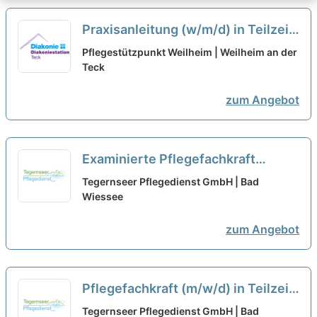
Praxisanleitung (w/m/d) in Teilzeit
(70-80 %) - Hier bist Du richtig!
neu
Pflegestützpunkt Weilheim | Weilheim an der
Teck
zum Angebot
Examinierte Pflegefachkraft
(m/w/d) in Vollzeit oder Teilzeit –
Tegernseer Pflegedienst GmbH | Bad
Pflegen, begleiten, beraten!
Wiessee
neu
zum Angebot
Pflegefachkraft (m/w/d) in Teilzeit
– Pflegen, begleiten, beraten!
neu
Tegernseer Pflegedienst GmbH | Bad