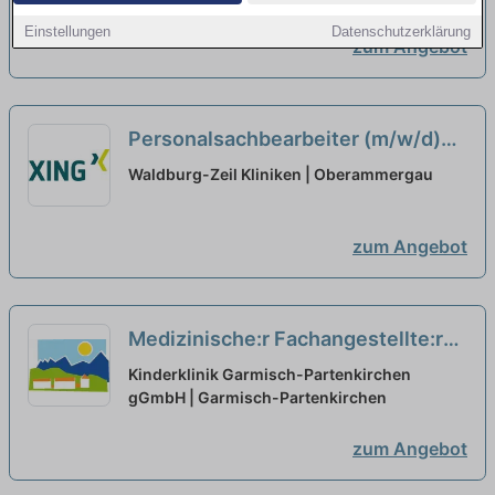
Einstellungen
Datenschutzerklärung
zum Angebot
Personalsachbearbeiter (m/w/d)
Vollzeit und/oder Teilzeit
neu
Waldburg-Zeil Kliniken | Oberammergau
zum Angebot
Medizinische:r Fachangestellte:r
im Funktionsbereich (Ambulanz
Kinderklinik Garmisch-Partenkirchen
und Sozialpädiatrisches Zentrum)
gGmbH | Garmisch-Partenkirchen
in Teilzeit (m/w/d) – Dein neuer
zum Angebot
Arbeitsplatz in einem Team, auf
das Du zählen kannst!
neu