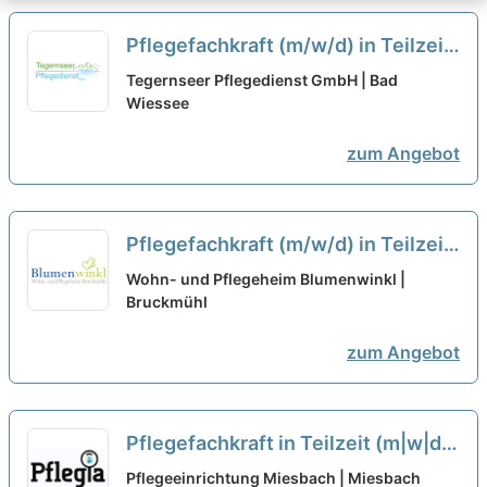
Pflegefachkraft (m/w/d) in Teilzeit
– Pflegen, begleiten, beraten!
neu
Tegernseer Pflegedienst GmbH | Bad
Wiessee
zum Angebot
Pflegefachkraft (m/w/d) in Teilzeit
(20 Stunden/Woche) - Wir freuen
Wohn- und Pflegeheim Blumenwinkl |
uns auf Ihre Unterstützung!
Bruckmühl
neu
zum Angebot
Pflegefachkraft in Teilzeit (m|w|d)
neu
Pflegeeinrichtung Miesbach | Miesbach