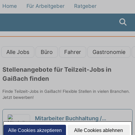
Home
Für Arbeitgeber
Ratgeber
Alle Jobs
Büro
Fahrer
Gastronomie
Stellenangebote für Teilzeit-Jobs in
Gaißach finden
Finde Teilzeit-Jobs in Gaißach! Flexible Stellen in vielen Branchen.
Jetzt bewerben!
Mitarbeiter Buchhaltung /
Buchhalter – Teilzeit bis 32
AMW GmbH | Warngau
Alle Cookies akzeptieren
Alle Cookies ablehnen
Stunden (m/w/d)
neu