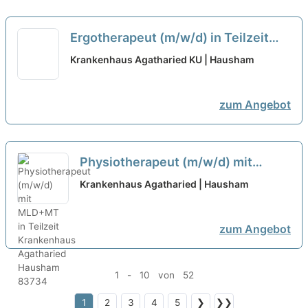
Ergotherapeut (m/w/d) in Teilzeit
neu
Krankenhaus Agatharied KU | Hausham
zum Angebot
Physiotherapeut (m/w/d) mit
MLD+MT in Teilzeit
neu
Krankenhaus Agatharied | Hausham
zum Angebot
1 - 10 von 52
1
2
3
4
5
❯
❯❯