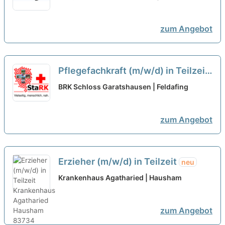
zum Angebot
Pflegefachkraft (m/w/d) in Teilzeit
(19,5 - 30 Std./Woche) - Starten
BRK Schloss Garatshausen | Feldafing
Sie mit uns in eine gemeinsame
Zukunft!
neu
zum Angebot
Erzieher (m/w/d) in Teilzeit
neu
Krankenhaus Agatharied | Hausham
zum Angebot