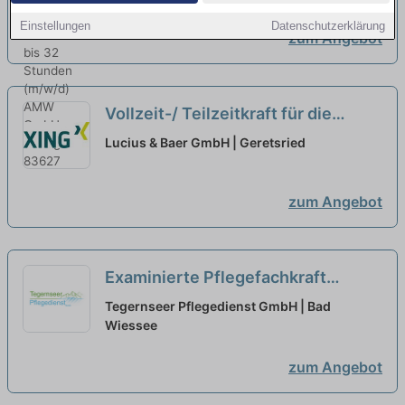
Einstellungen
Datenschutzerklärung
zum Angebot
Vollzeit-/ Teilzeitkraft für die
Abteilung Einkauf (m/w/d)
neu
Lucius & Baer GmbH | Geretsried
zum Angebot
Examinierte Pflegefachkraft
(m/w/d) in Vollzeit oder Teilzeit –
Tegernseer Pflegedienst GmbH | Bad
Pflegen, begleiten, beraten!
Wiessee
neu
zum Angebot