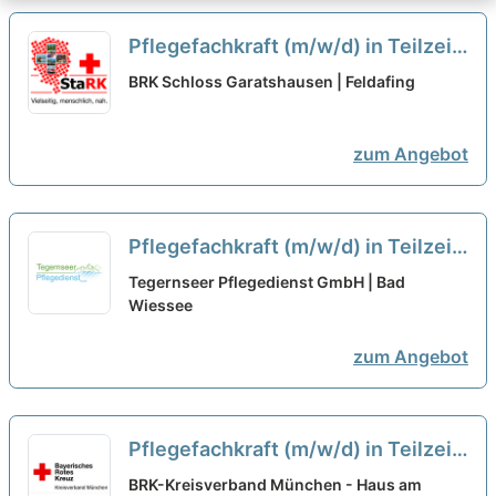
Pflegefachkraft (m/w/d) in Teilzeit
(19,5 - 30 Std./Woche) - Starten
BRK Schloss Garatshausen | Feldafing
Sie mit uns in eine gemeinsame
Zukunft!
neu
zum Angebot
Pflegefachkraft (m/w/d) in Teilzeit
– Pflegen, begleiten, beraten!
neu
Tegernseer Pflegedienst GmbH | Bad
Wiessee
zum Angebot
Pflegefachkraft (m/w/d) in Teilzeit
- Mit Herz dabei!
neu
BRK-Kreisverband München - Haus am