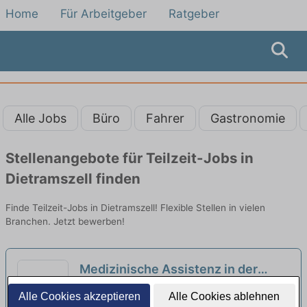
Home
Für Arbeitgeber
Ratgeber
Alle Jobs
Büro
Fahrer
Gastronomie
Stellenangebote für Teilzeit-Jobs in
Dietramszell finden
Finde Teilzeit-Jobs in Dietramszell! Flexible Stellen in vielen
Branchen. Jetzt bewerben!
Medizinische Assistenz in der
Arbeitsmedizin (m/w/d) in
BEST Medical Solutions GmbH | München
Alle Cookies akzeptieren
Alle Cookies ablehnen
unbefristeter Voll- oder