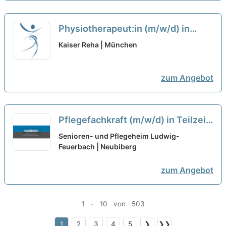
Physiotherapeut:in (m/w/d) in
Teilzeit (20-30 Wochenstunden) –
Kaiser Reha | München
Bei uns startet Deine Karriere!
neu
zum Angebot
Pflegefachkraft (m/w/d) in Teilzeit
– Ihr Arbeitsplatz in einer familiären
Senioren- und Pflegeheim Ludwig-
Arbeitsatmosphäre!
Feuerbach | Neubiberg
neu
zum Angebot
1 - 10 von 503
1
2
3
4
5
❯
❯❯