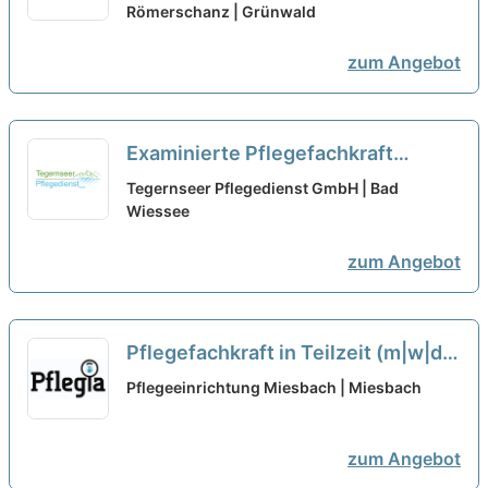
Römerschanz | Grünwald
zum Angebot
Examinierte Pflegefachkraft
(m/w/d) in Vollzeit oder Teilzeit –
Tegernseer Pflegedienst GmbH | Bad
Pflegen, begleiten, beraten!
Wiessee
neu
zum Angebot
Pflegefachkraft in Teilzeit (m|w|d)
neu
Pflegeeinrichtung Miesbach | Miesbach
zum Angebot