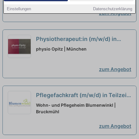
Teilzeitanstellung
neu
Einstellungen
Datenschutzerklärung
zum Angebot
Physiotherapeut:in (m/w/d) in
Teilzeit (20-25 Stunden/Woche) –
physio Opitz | München
Wir suchen Zuwachs in unserem
Team!
neu
zum Angebot
Pflegefachkraft (m/w/d) in Teilzeit
(20 Stunden/Woche) - Wir freuen
Wohn- und Pflegeheim Blumenwinkl |
uns auf Ihre Unterstützung!
Bruckmühl
neu
zum Angebot