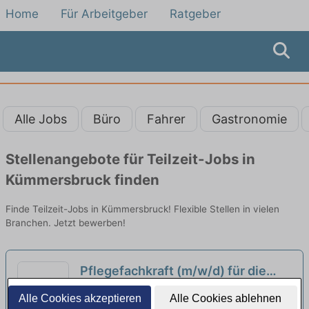
Home
Für Arbeitgeber
Ratgeber
Alle Jobs
Büro
Fahrer
Gastronomie
Stellenangebote für Teilzeit-Jobs in
Kümmersbruck finden
Finde Teilzeit-Jobs in Kümmersbruck! Flexible Stellen in vielen
Branchen. Jetzt bewerben!
Pflegefachkraft (m/w/d) für die
Palliativstation in Teilzeit - Wir
Klinikum St. Marien | Amberg
Alle Cookies akzeptieren
Alle Cookies ablehnen
suchen Sie!
neu