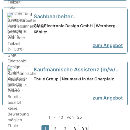
Sachbearbeiter
Vertriebsinnendienst (m/w/d) in
GMK Electronic Design GmbH | Wernberg-
Voll- oder Teilzeit (>=50%)
Köblitz
neu
zum Angebot
Kaufmännische Assistenz (m/w/d)
in Teilzeit - Bereits besetzt, keine
Thule Group | Neumarkt in der Oberpfalz
Bewerbung möglich
neu
zum Angebot
1 - 10 von 25
1
2
3
❯
❯❯