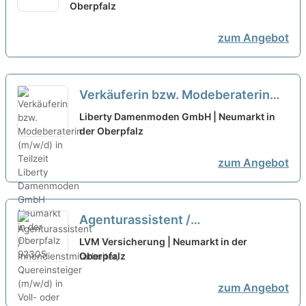
Oberpfalz
zum Angebot
Verkäuferin bzw. Modeberaterin
(m/w/d) in Teilzeit
neu
Liberty Damenmoden GmbH | Neumarkt in
der Oberpfalz
zum Angebot
Agenturassistent /
Innendienstmitarbeiter,
LVM Versicherung | Neumarkt in der
Quereinsteiger (m/w/d) in Voll-
Oberpfalz
oder Teilzeit
neu
zum Angebot