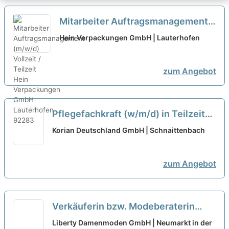
Mitarbeiter Auftragsmanagement
(m/w/d) Vollzeit / Teilzeit
neu
Hein Verpackungen GmbH | Lauterhofen
zum Angebot
Pflegefachkraft (w/m/d) in Teilzeit
am Vormittag
neu
Korian Deutschland GmbH | Schnaittenbach
zum Angebot
Verkäuferin bzw. Modeberaterin
(m/w/d) in Teilzeit
neu
Liberty Damenmoden GmbH | Neumarkt in der