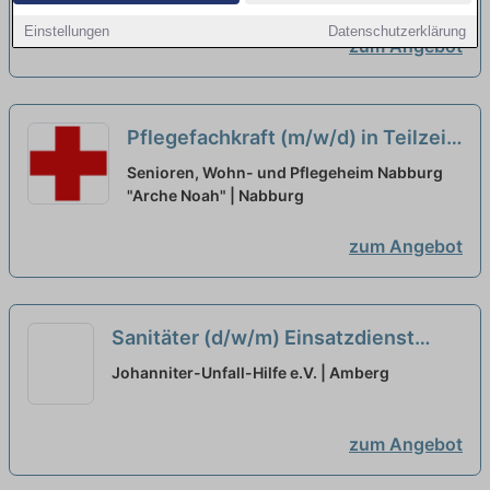
Einstellungen
Datenschutzerklärung
zum Angebot
Pflegefachkraft (m/w/d) in Teilzeit
- Wir freuen uns auf Deine
Senioren, Wohn- und Pflegeheim Nabburg
Unterstützung!
"Arche Noah" | Nabburg
neu
zum Angebot
Sanitäter (d/w/m) Einsatzdienst
Johanniter-Hausnotruf in Amberg -
Johanniter-Unfall-Hilfe e.V. | Amberg
Wir suchen Sie ab sofort in Teilzeit
(ohne Vorkenntnisse möglich)
neu
zum Angebot