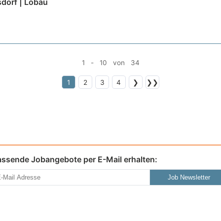
dorf | Löbau
1 - 10 von 34
1
2
3
4
❯
❯❯
assende Jobangebote per E-Mail erhalten:
Job Newsletter