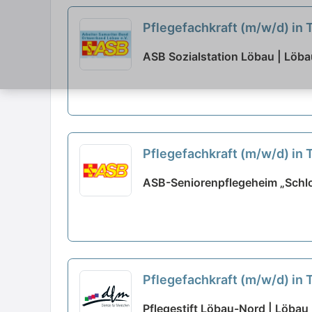
Pflegefachkraft (m/w/d) in
ASB Sozialstation Löbau | Löba
Pflegefachkraft (m/w/d) in
ASB-Seniorenpflegeheim „Schlo
Pflegefachkraft (m/w/d) in T
Pflegestift Löbau-Nord | Löbau