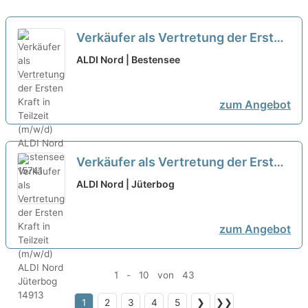
Verkäufer als Vertretung der Ersten
Kraft in Teilzeit (m/w/d)
neu
ALDI Nord | Bestensee
zum Angebot
Verkäufer als Vertretung der Ersten
Kraft in Teilzeit (m/w/d)
neu
ALDI Nord | Jüterbog
zum Angebot
1 - 10 von 43
1
2
3
4
5
❯
❯❯