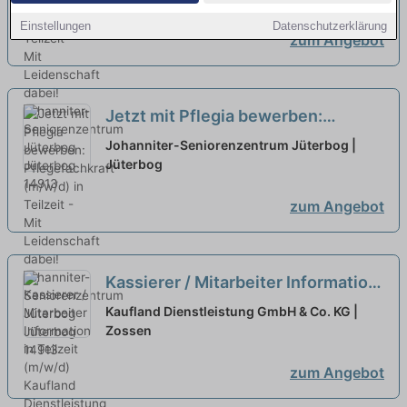
Einstellungen
Datenschutzerklärung
zum Angebot
Jetzt mit Pflegia bewerben:
Pflegefachkraft (m/w/d) in Teilzeit
Johanniter-Seniorenzentrum Jüterbog |
- Mit Leidenschaft dabei!
Jüterbog
neu
zum Angebot
Kassierer / Mitarbeiter Information
in Teilzeit (m/w/d)
neu
Kaufland Dienstleistung GmbH & Co. KG |
Zossen
zum Angebot