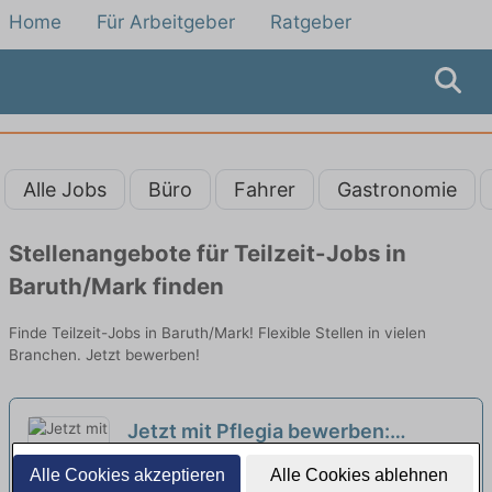
Home
Für Arbeitgeber
Ratgeber
Alle Jobs
Büro
Fahrer
Gastronomie
Stellenangebote für Teilzeit-Jobs in
Baruth/Mark finden
Finde Teilzeit-Jobs in Baruth/Mark! Flexible Stellen in vielen
Branchen. Jetzt bewerben!
Jetzt mit Pflegia bewerben:
Pflegekraft (m/w/d) in Teilzeit - Mit
Johanniter-Seniorenzentrum Jüterbog |
Alle Cookies akzeptieren
Alle Cookies ablehnen
Leidenschaft dabei!
Jüterbog
neu