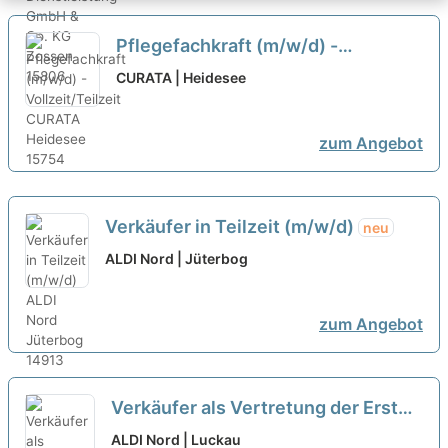
Pflegefachkraft (m/w/d) -
Vollzeit/Teilzeit
neu
CURATA | Heidesee
zum Angebot
Verkäufer in Teilzeit (m/w/d)
neu
ALDI Nord | Jüterbog
zum Angebot
Verkäufer als Vertretung der Ersten
Kraft in Teilzeit (m/w/d)
neu
ALDI Nord | Luckau