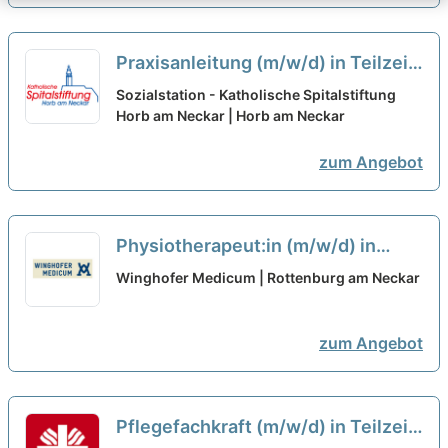
Praxisanleitung (m/w/d) in Teilzeit
(50-75%)- Bei einem verlässlichen
Sozialstation - Katholische Spitalstiftung
Arbeitgeber!
Horb am Neckar | Horb am Neckar
neu
zum Angebot
Physiotherapeut:in (m/w/d) in
Teilzeit - Wir suchen Sie für die
Winghofer Medicum | Rottenburg am Neckar
vollstationäre Versorgung!
neu
zum Angebot
Pflegefachkraft (m/w/d) in Teilzeit