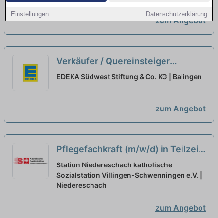
Einstellungen
Datenschutzerklärung
zum Angebot
Verkäufer / Quereinsteiger
Frischetheke (m/w/d) Vollzeit oder
EDEKA Südwest Stiftung & Co. KG | Balingen
Teilzeit
neu
zum Angebot
Pflegefachkraft (m/w/d) in Teilzeit
(30-85% Stellenumfang) – Bei uns
Station Niedereschach katholische
können Sie sich geborgen fühlen!
Sozialstation Villingen-Schwenningen e.V. |
Niedereschach
neu
zum Angebot