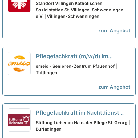
(Stundenumfang 30-85%)– Ihr
Standort Villingen Katholischen
neuer Arbeitsplatz in einem
Sozialstation St. Villingen-Schwenningen
e.V. | Villingen-Schwenningen
eingespielten Team!
neu
zum Angebot
Pflegefachkraft (m/w/d) im
Nachtdienst in Teilzeit – Wir
emeis - Senioren-Zentrum Pfauenhof |
suchen Zuwachs in unserem Team!
Tuttlingen
neu
zum Angebot
Pflegefachkraft im Nachtdienst
(m/w/d) in Teilzeit - Wir suchen
Stiftung Liebenau Haus der Pflege St. Georg |
Zuwachs in unserem Team!
Burladingen
neu