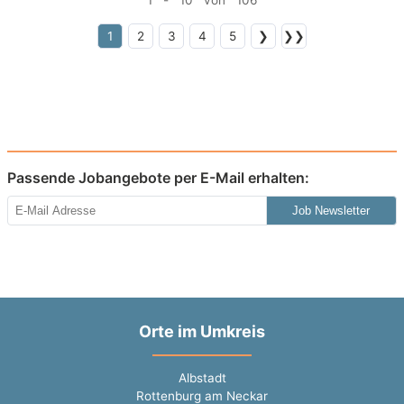
1 - 10 von 106
1
2
3
4
5
❯
❯❯
Passende Jobangebote per E-Mail erhalten:
Job Newsletter
Orte im Umkreis
Albstadt
Rottenburg am Neckar