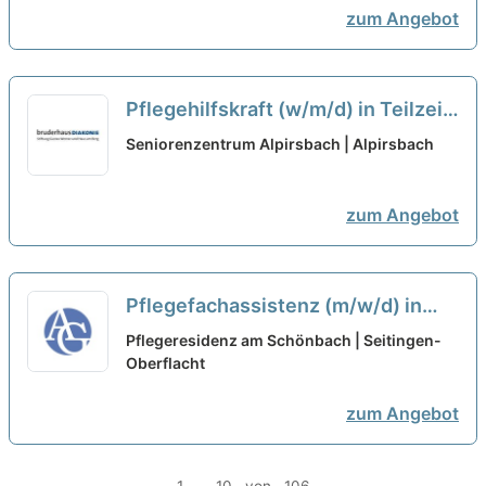
zum Angebot
Pflegehilfskraft (w/m/d) in Teilzeit
(50%) - mitWIRken!
neu
Seniorenzentrum Alpirsbach | Alpirsbach
zum Angebot
Pflegefachassistenz (m/w/d) in
Teilzeit - Hier können Sie
Pflegeresidenz am Schönbach | Seitingen-
durchstarten!
Oberflacht
neu
zum Angebot