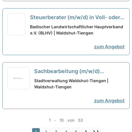
Steuerberater (m/w/d) in Voll- oder
Teilzeit
neu
Badischer Landwirtschaftlicher Hauptverband
e.V. (BLHV) | Waldshut-Tiengen
zum Angebot
Sachbearbeitung (m/w/d)
Ausländeramt in Vollzeit / Teilzeit
Stadtverwaltung Waldshut-Tiengen |
Waldshut-Tiengen
neu
zum Angebot
1 - 10 von 53