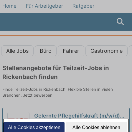
Home
Für Arbeitgeber
Ratgeber
Alle Jobs
Büro
Fahrer
Gastronomie
Stellenangebote für Teilzeit-Jobs in
Rickenbach finden
Finde Teilzeit-Jobs in Rickenbach! Flexible Stellen in vielen
Branchen. Jetzt bewerben!
Gelernte Pflegehilfskraft (m/w/d)
in Teilzeit - Pflegen, begleiten,
ASB Häuslicher Pflegedienst Laufenburg |
Alle Cookies akzeptieren
Alle Cookies ablehnen
beraten!
Laufenburg
neu