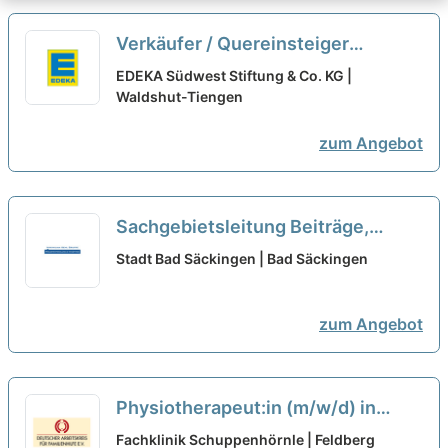
Verkäufer / Quereinsteiger
Frischetheke (m/w/d) Vollzeit /
EDEKA Südwest Stiftung & Co. KG |
Teilzeit
Waldshut-Tiengen
neu
zum Angebot
Sachgebietsleitung Beiträge,
Steuern und Abgaben (m/w/d) in
Stadt Bad Säckingen | Bad Säckingen
Teilzeit
neu
zum Angebot
Physiotherapeut:in (m/w/d) in
Teilzeit - Arbeiten wo andere
Fachklinik Schuppenhörnle | Feldberg