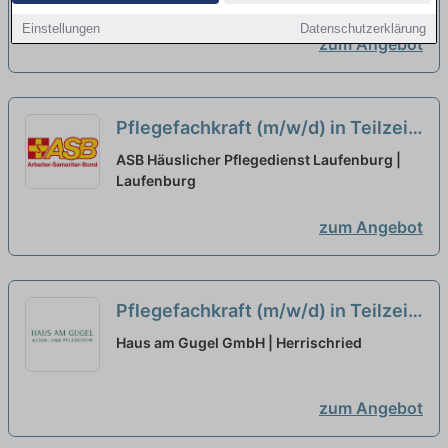
Einstellungen
Datenschutzerklärung
zum Angebot
Pflegefachkraft (m/w/d) in Teilzeit
(max. 50%) - Pflegen, begleiten,
ASB Häuslicher Pflegedienst Laufenburg |
beraten!
Laufenburg
neu
zum Angebot
Pflegefachkraft (m/w/d) in Teilzeit
- endlich Wertschätzung die Du
Haus am Gugel GmbH | Herrischried
verdient hast!
neu
zum Angebot