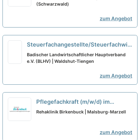
Urlaub machen!
(Schwarzwald)
neu
zum Angebot
Steuerfachangestellte/Steuerfachwirt
(m/w/d) in Voll- oder Teilzeit
neu
Badischer Landwirtschaftlicher Hauptverband
e.V. (BLHV) | Waldshut-Tiengen
zum Angebot
Pflegefachkraft (m/w/d) im
Nachtdienst in Teilzeit - Herzlich
Rehaklinik Birkenbuck | Malsburg-Marzell
willkommen!
neu
zum Angebot