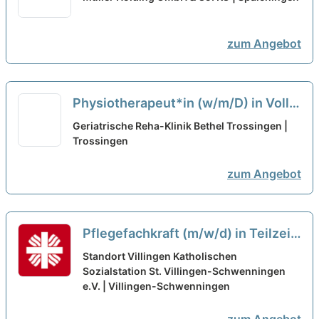
neu
zum Angebot
Physiotherapeut*in (w/m/D) in Voll-
oder Teilzeitt
neu
Geriatrische Reha-Klinik Bethel Trossingen |
Trossingen
zum Angebot
Pflegefachkraft (m/w/d) in Teilzeit
(Stundenumfang 30-85%)– Ihr
Standort Villingen Katholischen
neuer Arbeitsplatz in einem
Sozialstation St. Villingen-Schwenningen
e.V. | Villingen-Schwenningen
eingespielten Team!
neu