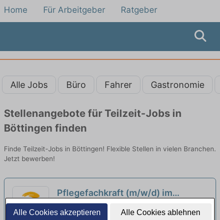
Home
Für Arbeitgeber
Ratgeber
Alle Jobs
Büro
Fahrer
Gastronomie
Stellenangebote für Teilzeit-Jobs in
Böttingen finden
Finde Teilzeit-Jobs in Böttingen! Flexible Stellen in vielen Branchen.
Jetzt bewerben!
Pflegefachkraft (m/w/d) im
Nachtdienst in Teilzeit – Wir
emeis - Senioren-Zentrum Pfauenhof |
Alle Cookies akzeptieren
Alle Cookies ablehnen
suchen Zuwachs in unserem Team!
Tuttlingen