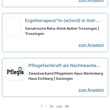
zum Angebot
Ergotherapeut*in (w/m/d) in Voll-
und Teilzeit
neu
Geriatrische Reha-Klinik Bethel Trossingen |
Trossingen
zum Angebot
Pflegefachkraft als Nachtwache
(m/w/d) in Teilzeit (50-80 %) –
Zweckverband Pflegeheim Haus Wartenberg
Sichern Sie sich heute Ihre
Haus Eichberg | Geisingen
Zukunft!
neu
zum Angebot
1 - 10 von 90