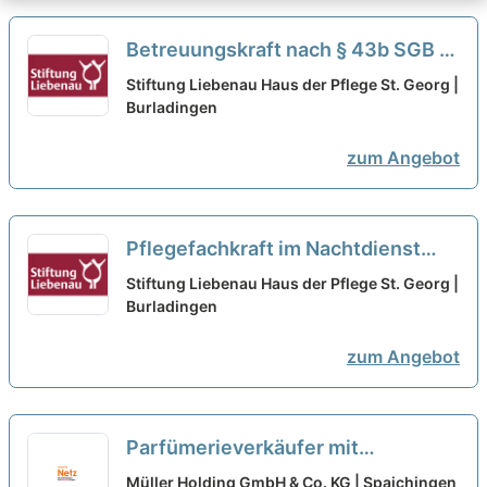
Betreuungskraft nach § 43b SGB XI
(m/w/d) in Teilzeit - Wir suchen
Stiftung Liebenau Haus der Pflege St. Georg |
Zuwachs in unserem Team!
Burladingen
neu
zum Angebot
Pflegefachkraft im Nachtdienst
(m/w/d) in Teilzeit - Wir suchen
Stiftung Liebenau Haus der Pflege St. Georg |
Zuwachs in unserem Team!
Burladingen
neu
zum Angebot
Parfümerieverkäufer mit
Fachkenntnissen (m/w/d) Teilzeit
Müller Holding GmbH & Co. KG | Spaichingen