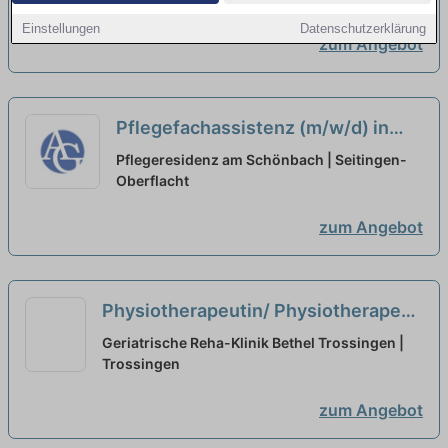
neu
Einstellungen
Datenschutzerklärung
zum Angebot
Pflegefachassistenz (m/w/d) in
Teilzeit - Hier können Sie
Pflegeresidenz am Schönbach | Seitingen-
durchstarten!
Oberflacht
neu
zum Angebot
Physiotherapeutin/ Physiotherapeut
(m/w/d) für unsere Therapeutische
Geriatrische Reha-Klinik Bethel Trossingen |
Ambulanz in Voll-/Teilzeit
Trossingen
neu
zum Angebot