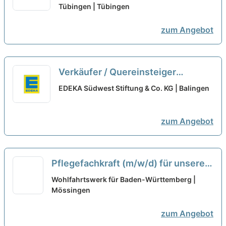
Nachtdienste - Zur Verstärkung
Tübingen | Tübingen
unseres Teams suchen wir Dich!
zum Angebot
neu
Verkäufer / Quereinsteiger
Frischetheke (m/w/d) Vollzeit oder
EDEKA Südwest Stiftung & Co. KG | Balingen
Teilzeit
neu
zum Angebot
Pflegefachkraft (m/w/d) für unseren
Mobilen Dienst in Teilzeit
neu
Wohlfahrtswerk für Baden-Württemberg |
Mössingen
zum Angebot