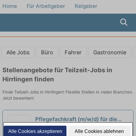
Home
Für Arbeitgeber
Ratgeber
Alle Jobs
Büro
Fahrer
Gastronomie
Stellenangebote für Teilzeit-Jobs in
Hirrlingen finden
Finde Teilzeit-Jobs in Hirrlingen! Flexible Stellen in vielen Branchen.
Jetzt bewerben!
Pflegefachkraft (m/w/d) für die
Aufnahmestation in Teilzeit (50-
Tropenklinik Paul-Lechler-Krankenhaus |
Alle Cookies akzeptieren
Alle Cookies ablehnen
80%) - Werden Sie jetzt Teil
Tübingen