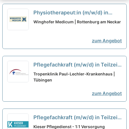
Physiotherapeut:in (m/w/d) in
Teilzeit - Wir suchen Sie für die
Winghofer Medicum | Rottenburg am Neckar
vollstationäre Versorgung!
neu
zum Angebot
Pflegefachkraft (m/w/d) in Teilzeit
(50%) für eine
Tropenklinik Paul-Lechler-Krankenhaus |
internistische/geriatrische Station
Tübingen
- Werden Sie jetzt Teil unseres
zum Angebot
Teams!
neu
Pflegefachkraft (m/w/d) in Teilzeit
(75%) für ausschließlich
Kieser Pflegedienst - 1:1 Versorgung