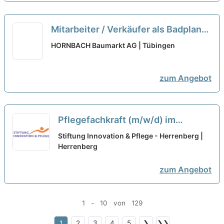
Mitarbeiter / Verkäufer als Badplaner
(gn) Vollzeit / Teilzeit
neu
HORNBACH Baumarkt AG | Tübingen
zum Angebot
Pflegefachkraft (m/w/d) im
Nachtdienst in Teilzeit (50%) -
Stiftung Innovation & Pflege - Herrenberg |
Gestalte mit uns die Zukunft!
Herrenberg
neu
zum Angebot
1 - 10 von 129
1
2
3
4
5
❯
❯❯