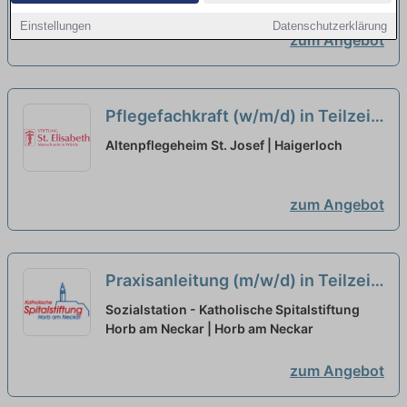
unseres Teams!
neu
Einstellungen
Datenschutzerklärung
zum Angebot
Pflegefachkraft (w/m/d) in Teilzeit
- Hier gehören Sie hin!
neu
Altenpflegeheim St. Josef | Haigerloch
zum Angebot
Praxisanleitung (m/w/d) in Teilzeit
(50-75%)- Bei einem verlässlichen
Sozialstation - Katholische Spitalstiftung
Arbeitgeber!
Horb am Neckar | Horb am Neckar
neu
zum Angebot