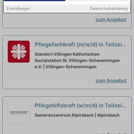
Niedereschach
neu
Einstellungen
Datenschutzerklärung
zum Angebot
Pflegefachkraft (m/w/d) in Teilzeit
(Stundenumfang 30-85%)– Ihr
Standort Villingen Katholischen
neuer Arbeitsplatz in einem
Sozialstation St. Villingen-Schwenningen
e.V. | Villingen-Schwenningen
eingespielten Team!
neu
zum Angebot
Pflegehilfskraft (w/m/d) in Teilzeit
(50%) - mitWIRken!
neu
Seniorenzentrum Alpirsbach | Alpirsbach