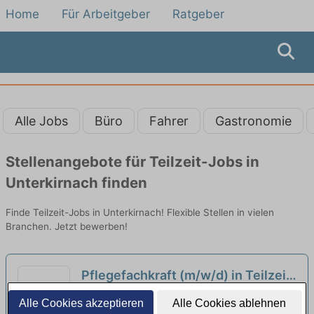
Home
Für Arbeitgeber
Ratgeber
Alle Jobs
Büro
Fahrer
Gastronomie
Stellenangebote für Teilzeit-Jobs in
Unterkirnach finden
Finde Teilzeit-Jobs in Unterkirnach! Flexible Stellen in vielen
Branchen. Jetzt bewerben!
Pflegefachkraft (m/w/d) in Teilzeit
(30-85% Stellenumfang) – Bei uns
Station Niedereschach katholische
Alle Cookies akzeptieren
Alle Cookies ablehnen
können Sie sich geborgen fühlen!
Sozialstation Villingen-Schwenningen e.V. |