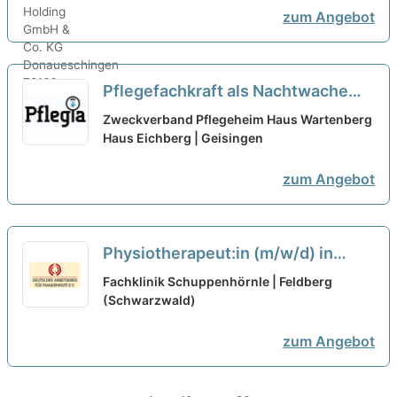
zum Angebot
Pflegefachkraft als Nachtwache
(m/w/d) in Teilzeit (50-80 %) –
Zweckverband Pflegeheim Haus Wartenberg
Sichern Sie sich heute Ihre
Haus Eichberg | Geisingen
Zukunft!
neu
zum Angebot
Physiotherapeut:in (m/w/d) in
Teilzeit - Arbeiten wo andere
Fachklinik Schuppenhörnle | Feldberg
Urlaub machen!
(Schwarzwald)
neu
zum Angebot