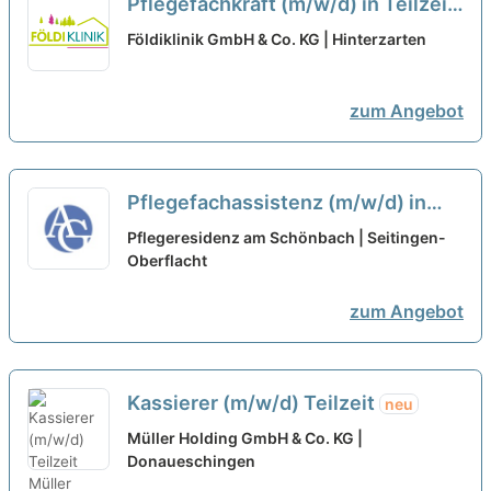
Pflegefachkraft (m/w/d) in Teilzeit
– Bei uns startet Ihre Karriere!
neu
Földiklinik GmbH & Co. KG | Hinterzarten
zum Angebot
Pflegefachassistenz (m/w/d) in
Teilzeit - Hier können Sie
Pflegeresidenz am Schönbach | Seitingen-
durchstarten!
Oberflacht
neu
zum Angebot
Kassierer (m/w/d) Teilzeit
neu
Müller Holding GmbH & Co. KG |
Donaueschingen