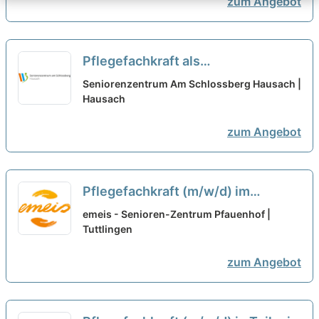
zum Angebot
Pflegefachkraft als
Dauernachtwache (m/w/d) in
Seniorenzentrum Am Schlossberg Hausach |
Teilzeit (70-90 %) – Pflegen,
Hausach
begleiten, beraten!
neu
zum Angebot
Pflegefachkraft (m/w/d) im
Nachtdienst in Teilzeit – Wir
emeis - Senioren-Zentrum Pfauenhof |
suchen Zuwachs in unserem Team!
Tuttlingen
neu
zum Angebot