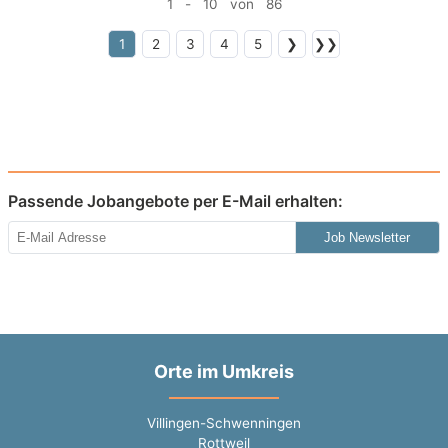
1 - 10 von 86
1
2
3
4
5
❯
❯❯
Passende Jobangebote per E-Mail erhalten:
Job Newsletter
Orte im Umkreis
Villingen-Schwenningen
Rottweil