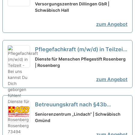
Versorgungszentren Dillingen GbR |
Schwäbisch Hall
zum Angebot
Pflegefachkraft (m/w/d) in Teilzeit
- Bei uns kannst Du Dich geborgen
Dienste für Menschen Pflegestift Rosenberg
fühlen!
| Rosenberg
neu
zum Angebot
Betreuungskraft nach §43b
(m/w/d) in Teilzeit (max. 50%) - Wir
Seniorenzentrum „Lindach“ | Schwäbisch
freuen uns auf Sie!
Gmünd
neu
zum Angebot