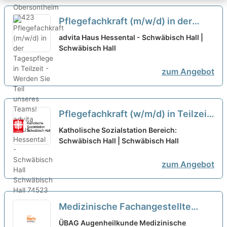
Pflegefachkraft (m/w/d) in der
Tagespflege in Teilzeit - Werden
advita Haus Hessental - Schwäbisch Hall |
Sie Teil unseres Teams!
Schwäbisch Hall
neu
zum Angebot
Pflegefachkraft (w/m/d) in Teilzeit
oder geringfügiger Beschäftigung -
Katholische Sozialstation Bereich:
Hier macht Arbeiten Spaß!
Schwäbisch Hall | Schwäbisch Hall
neu
zum Angebot
Medizinische Fachangestellte
(m/w/d) Vollzeit / Teilzeit
neu
ÜBAG Augenheilkunde Medizinische