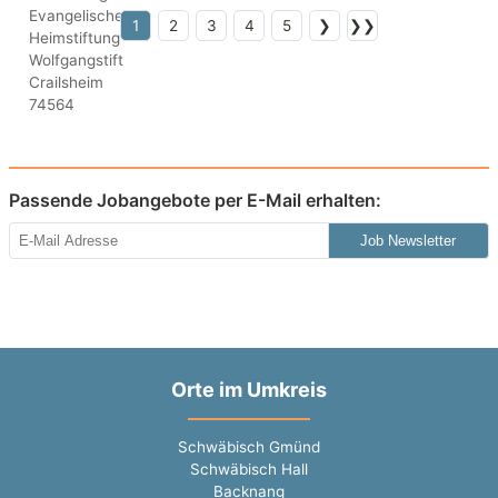
1
2
3
4
5
❯
❯❯
Passende Jobangebote per E-Mail erhalten:
Job Newsletter
Orte im Umkreis
Schwäbisch Gmünd
Schwäbisch Hall
Backnang