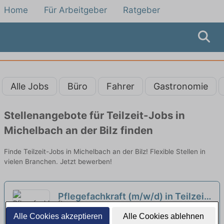
Home
Für Arbeitgeber
Ratgeber
Alle Jobs
Büro
Fahrer
Gastronomie
Stellenangebote für Teilzeit-Jobs in
Michelbach an der Bilz finden
Finde Teilzeit-Jobs in Michelbach an der Bilz! Flexible Stellen in
vielen Branchen. Jetzt bewerben!
Pflegefachkraft (m/w/d) in Teilzeit
(max. 80%) für den ambulanten
Erich Schumm Ambulant Betreuung & Pflege
Alle Cookies akzeptieren
Alle Cookies ablehnen
Pflegedienst - Gestalte mit uns
Zuhause | Murrhardt