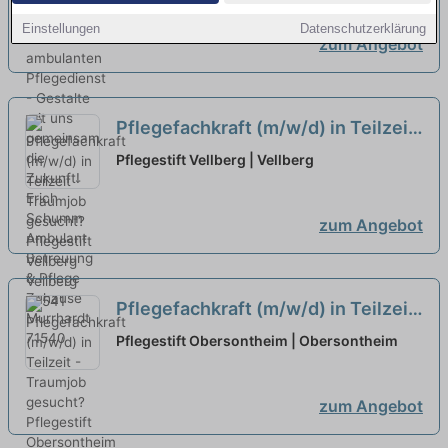
gemeinsam die Zukunft!
neu
Einstellungen
Datenschutzerklärung
zum Angebot
Pflegefachkraft (m/w/d) in Teilzeit
- Traumjob gesucht?
neu
Pflegestift Vellberg | Vellberg
zum Angebot
Pflegefachkraft (m/w/d) in Teilzeit
- Traumjob gesucht?
neu
Pflegestift Obersontheim | Obersontheim
zum Angebot