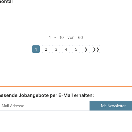
höntal
1 - 10 von 60
1
2
3
4
5
❯
❯❯
assende Jobangebote per E-Mail erhalten:
Job Newsletter