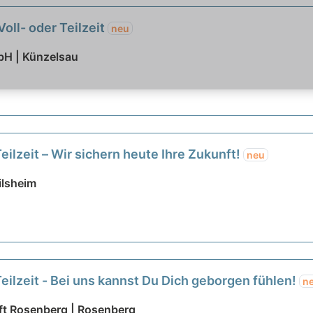
Voll- oder Teilzeit
neu
bH | Künzelsau
eilzeit – Wir sichern heute Ihre Zukunft!
neu
ilsheim
Teilzeit - Bei uns kannst Du Dich geborgen fühlen!
n
ft Rosenberg | Rosenberg