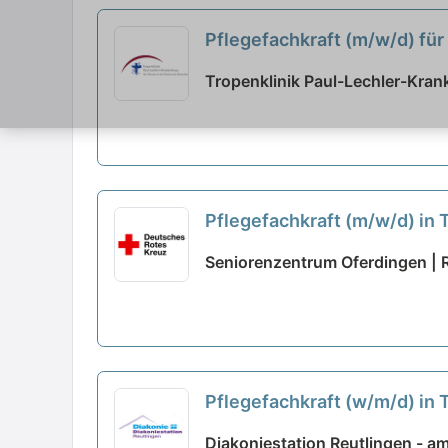
Pflegefachkraft (m/w/d) für
Tropenklinik Paul-Lechler-Kra
Pflegefachkraft (m/w/d) in 
Seniorenzentrum Oferdingen | 
Pflegefachkraft (w/m/d) in 
Diakoniestation Reutlingen - am