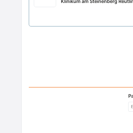
Klinikum am Steinenberg Reutli
P