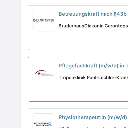
Betreuungskraft nach §43b (w
BruderhausDiakonie Gerontopsy
Pflegefachkraft (m/w/d) in T
Teams!
neu
Tropenklinik Paul-Lechler-Kra
Physiotherapeut:in (m/w/d) 