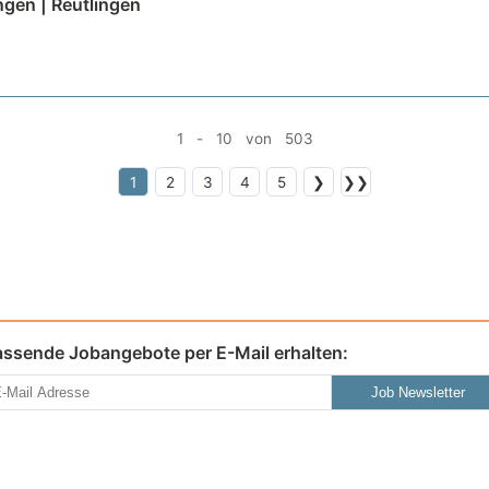
ngen | Reutlingen
1 - 10 von 503
1
2
3
4
5
❯
❯❯
assende Jobangebote per E-Mail erhalten:
Job Newsletter