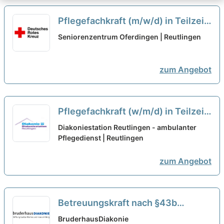
Pflegefachkraft (m/w/d) in Teilzeit
(50-80%) - Deine neue berufliche
Seniorenzentrum Oferdingen | Reutlingen
Herausforderung!
neu
zum Angebot
Pflegefachkraft (w/m/d) in Teilzeit
30% bis 60% - Steigen Sie mit ins
Diakoniestation Reutlingen - ambulanter
Team!
Pflegedienst | Reutlingen
neu
zum Angebot
Betreuungskraft nach §43b
(w/m/d) in Teilzeit (max. 50%) -
BruderhausDiakonie