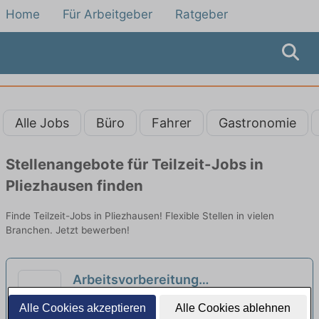
Home
Für Arbeitgeber
Ratgeber
Alle Jobs
Büro
Fahrer
Gastronomie
Stellenangebote für Teilzeit-Jobs in
Pliezhausen finden
Finde Teilzeit-Jobs in Pliezhausen! Flexible Stellen in vielen
Branchen. Jetzt bewerben!
Arbeitsvorbereitung
Zahntechnische Labor Dentallabor
Andreas Mayer Dentallabor | Stuttgart
Alle Cookies akzeptieren
Alle Cookies ablehnen
Voll/und Teilzeit