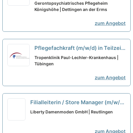
Teil haben. Teil sein!
Gerontopsychiatrisches Pflegeheim
neu
Königshöhe | Dettingen an der Erms
zum Angebot
Pflegefachkraft (m/w/d) in Teilzeit
(50%) für eine
Tropenklinik Paul-Lechler-Krankenhaus |
internistische/geriatrische Station
Tübingen
- Werden Sie jetzt Teil unseres
zum Angebot
Teams!
neu
Filialleiterin / Store Manager (m/w/d)
Teilzeit
neu
Liberty Damenmoden GmbH | Reutlingen
zum Angebot