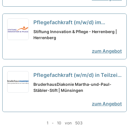
Pflegefachkraft (m/w/d) im
Nachtdienst in Teilzeit (50%) -
Stiftung Innovation & Pflege - Herrenberg |
Gestalte mit uns die Zukunft!
Herrenberg
neu
zum Angebot
Pflegefachkraft (w/m/d) in Teilzeit
- mitWIRken!
neu
BruderhausDiakonie Martha-und-Paul-
Stäbler-Stift | Münsingen
zum Angebot
1 - 10 von 503