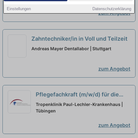
Einstellungen
Datenschutzerklärung
zum Angebot
Zahntechniker/in in Voll und Teilzeit
Andreas Mayer Dentallabor | Stuttgart
zum Angebot
Pflegefachkraft (m/w/d) für die
Aufnahmestation in Teilzeit (50-
Tropenklinik Paul-Lechler-Krankenhaus |
80%) - Werden Sie jetzt Teil
Tübingen
unseres Teams!
neu
zum Angebot