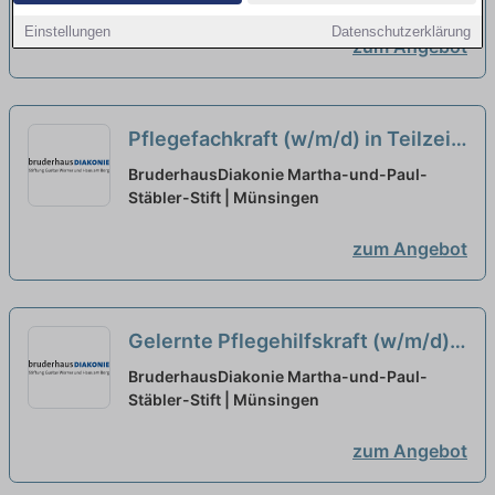
Einstellungen
Datenschutzerklärung
zum Angebot
Pflegefachkraft (w/m/d) in Teilzeit
- mitWIRken!
neu
BruderhausDiakonie Martha-und-Paul-
Stäbler-Stift | Münsingen
zum Angebot
Gelernte Pflegehilfskraft (w/m/d)
in Teilzeit (40-60 %) - mitWIRken!
BruderhausDiakonie Martha-und-Paul-
Stäbler-Stift | Münsingen
neu
zum Angebot