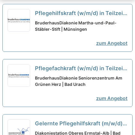
Pflegehilfskraft (w/m/d) in Teilzeit
- mitWIRken!
neu
BruderhausDiakonie Martha-und-Paul-
Stäbler-Stift | Münsingen
zum Angebot
Pflegefachkraft (w/m/d) in Teilzeit
- Hier sind Sie richtig!
neu
BruderhausDiakonie Seniorenzentrum Am
Grünen Herz | Bad Urach
zum Angebot
Gelernte Pflegehilfskraft (m/w/d)
in TEILZEIT - Wir suchen Zuwachs
Diakoniestation Oberes Ermstal-Alb | Bad