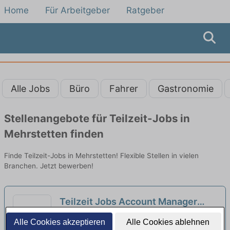
Home
Für Arbeitgeber
Ratgeber
Alle Jobs
Büro
Fahrer
Gastronomie
Stellenangebote für Teilzeit-Jobs in
Mehrstetten finden
Finde Teilzeit-Jobs in Mehrstetten! Flexible Stellen in vielen
Branchen. Jetzt bewerben!
Teilzeit Jobs Account Manager
Beimerstetten - Teilzeitangebote
Universität Ulm Rektoramt SR-1 | Ulm
Alle Cookies akzeptieren
Alle Cookies ablehnen
entdecken
neu