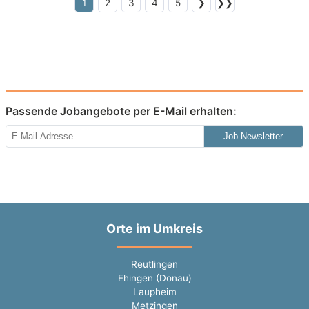
1
2
3
4
5
❯
❯❯
Passende Jobangebote per E-Mail erhalten:
Job Newsletter
Orte im Umkreis
Reutlingen
Ehingen (Donau)
Laupheim
Metzingen