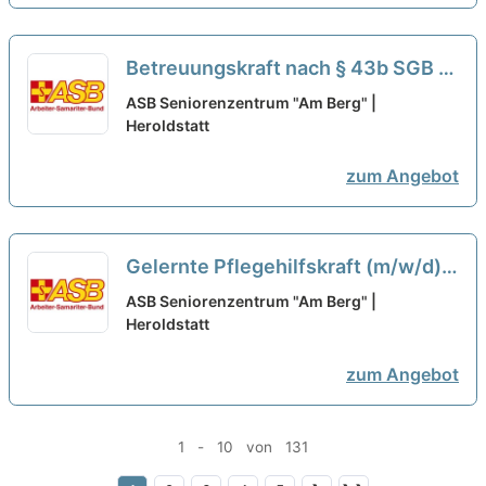
Betreuungskraft nach § 43b SGB XI
(m/w/d) in Teilzeit - Wir suchen
ASB Seniorenzentrum "Am Berg" |
Zuwachs in unserem Team!
Heroldstatt
neu
zum Angebot
Gelernte Pflegehilfskraft (m/w/d)
in Teilzeit - Hier kannst Du
ASB Seniorenzentrum "Am Berg" |
durchstarten!
Heroldstatt
neu
zum Angebot
1 - 10 von 131