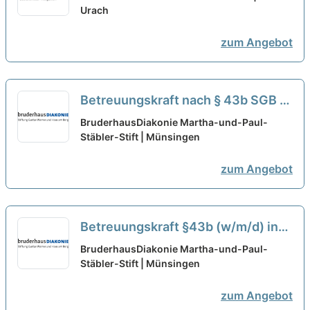
in unserem Team!
Urach
neu
zum Angebot
Betreuungskraft nach § 43b SGB XI
(w/m/d) in Teilzeit (30-50%) -
BruderhausDiakonie Martha-und-Paul-
mitWIRken!
Stäbler-Stift | Münsingen
neu
zum Angebot
Betreuungskraft §43b (w/m/d) in
Teilzeit (bis zu 50%) - mitWIRken!
BruderhausDiakonie Martha-und-Paul-
Stäbler-Stift | Münsingen
neu
zum Angebot