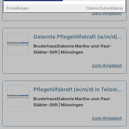
Einstellungen
Datenschutzerklärung
zum Angebot
Gelernte Pflegehilfskraft (w/m/d)
in Teilzeit (40-60 %) - mitWIRken!
BruderhausDiakonie Martha-und-Paul-
Stäbler-Stift | Münsingen
neu
zum Angebot
Pflegehilfskraft (w/m/d) in Teilzeit
- mitWIRken!
neu
BruderhausDiakonie Martha-und-Paul-
Stäbler-Stift | Münsingen
zum Angebot