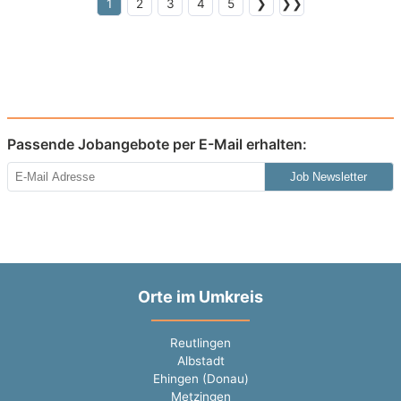
1
2
3
4
5
❯
❯❯
Passende Jobangebote per E-Mail erhalten:
Job Newsletter
Orte im Umkreis
Reutlingen
Albstadt
Ehingen (Donau)
Metzingen