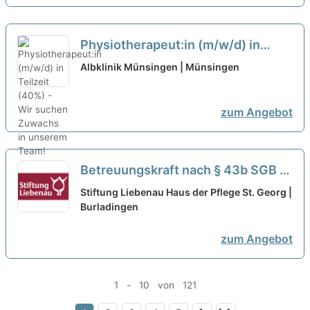
Physiotherapeut:in (m/w/d) in
Teilzeit (40%) - Wir suchen
Albklinik Münsingen | Münsingen
Zuwachs in unserem Team!
neu
zum Angebot
Betreuungskraft nach § 43b SGB XI
(m/w/d) in Teilzeit - Wir suchen
Stiftung Liebenau Haus der Pflege St. Georg |
Zuwachs in unserem Team!
Burladingen
neu
zum Angebot
1 - 10 von 121