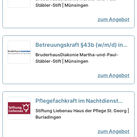
mitWIRken!
Stäbler-Stift | Münsingen
neu
zum Angebot
Betreuungskraft §43b (w/m/d) in
Teilzeit (bis zu 50%) - mitWIRken!
BruderhausDiakonie Martha-und-Paul-
Stäbler-Stift | Münsingen
neu
zum Angebot
Pflegefachkraft im Nachtdienst
(m/w/d) in Teilzeit - Wir suchen
Stiftung Liebenau Haus der Pflege St. Georg |
Zuwachs in unserem Team!
Burladingen
neu
zum Angebot