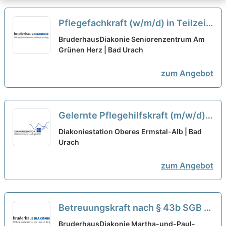
Pflegefachkraft (w/m/d) in Teilzeit
- Hier sind Sie richtig!
neu
BruderhausDiakonie Seniorenzentrum Am
Grünen Herz | Bad Urach
zum Angebot
Gelernte Pflegehilfskraft (m/w/d)
in TEILZEIT - Wir suchen Zuwachs
Diakoniestation Oberes Ermstal-Alb | Bad
in unserem Team!
Urach
neu
zum Angebot
Betreuungskraft nach § 43b SGB XI
(w/m/d) in Teilzeit (30-50%) -
BruderhausDiakonie Martha-und-Paul-