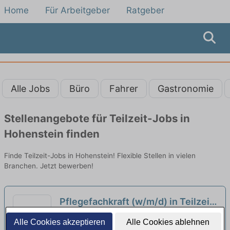
Home
Für Arbeitgeber
Ratgeber
Alle Jobs
Büro
Fahrer
Gastronomie
Stellenangebote für Teilzeit-Jobs in
Hohenstein finden
Finde Teilzeit-Jobs in Hohenstein! Flexible Stellen in vielen
Branchen. Jetzt bewerben!
Pflegefachkraft (w/m/d) in Teilzeit
- mitWIRken!
neu
BruderhausDiakonie Martha-und-Paul-
Alle Cookies akzeptieren
Alle Cookies ablehnen
Stäbler-Stift | Münsingen