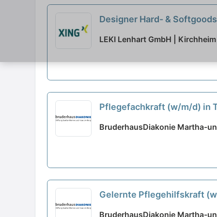
Designer Hard- & Softgoods 
LEKI Lenhart GmbH | Kirchheim
Pflegefachkraft (w/m/d) in 
BruderhausDiakonie Martha-und
Gelernte Pflegehilfskraft (
BruderhausDiakonie Martha-und