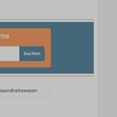
rms
Suchen
esundheitswesen