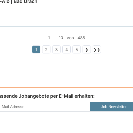
-Alb | Bad Urach
1 - 10 von 488
1
2
3
4
5
❯
❯❯
assende Jobangebote per E-Mail erhalten:
Job Newsletter