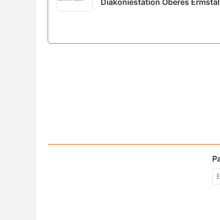
Diakoniestation Oberes Ermstal
P