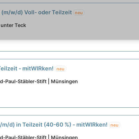
(m/w/d) Voll- oder Teilzeit
neu
 unter Teck
Teilzeit - mitWIRken!
neu
-Paul-Stäbler-Stift | Münsingen
w/m/d) in Teilzeit (40-60 %) - mitWIRken!
neu
-Paul-Stäbler-Stift | Münsingen