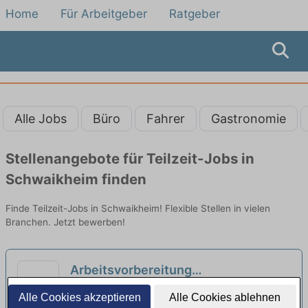
Home
Für Arbeitgeber
Ratgeber
Alle Jobs
Büro
Fahrer
Gastronomie
Stellenangebote für Teilzeit-Jobs in
Schwaikheim finden
Finde Teilzeit-Jobs in Schwaikheim! Flexible Stellen in vielen
Branchen. Jetzt bewerben!
Arbeitsvorbereitung
Zahntechnische Labor Dentallabor
Andreas Mayer Dentallabor | Stuttgart
Alle Cookies akzeptieren
Alle Cookies ablehnen
Voll/und Teilzeit