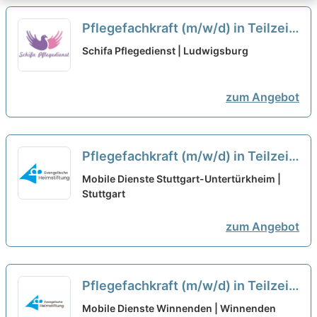
Pflegefachkraft (m/w/d) in Teilzeit
(50%) - Wir suchen Dich!
neu
Schifa Pflegedienst | Ludwigsburg
zum Angebot
Pflegefachkraft (m/w/d) in Teilzeit
(50-80%) - Willkommen im Team!
Mobile Dienste Stuttgart-Untertürkheim |
Stuttgart
neu
zum Angebot
Pflegefachkraft (m/w/d) in Teilzeit
(50-80% stellenumfang) - Kommen
Mobile Dienste Winnenden | Winnenden