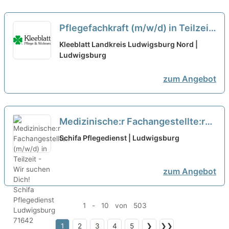
Pflegefachkraft (m/w/d) in Teilzeit
- Werden Sie Teil der Kleeblatt
Kleeblatt Landkreis Ludwigsburg Nord |
Familie!
Ludwigsburg
neu
zum Angebot
Medizinische:r Fachangestellte:r
(m/w/d) in Teilzeit - Wir suchen
Schifa Pflegedienst | Ludwigsburg
Dich!
neu
zum Angebot
1 - 10 von 503
1
2
3
4
5
❯
❯❯