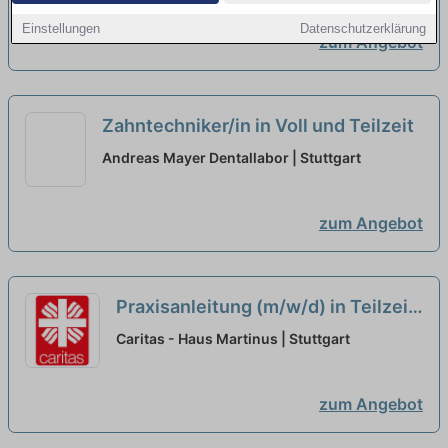
Einstellungen
Datenschutzerklärung
zum Angebot
Zahntechniker/in in Voll und Teilzeit
Andreas Mayer Dentallabor | Stuttgart
zum Angebot
Praxisanleitung (m/w/d) in Teilzeit
(50%) - Ein Arbeitsplatz in einer
Caritas - Haus Martinus | Stuttgart
familiären Arbeitsatmosphäre!
neu
zum Angebot