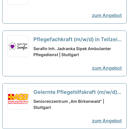
Sie ins Team!
neu
zum Angebot
Pflegefachkraft (m/w/d) in Teilzeit
( bis 80%) – Ihr neuer Arbeitsplatz
Serafin Inh. Jadranka Sipek Ambulanter
in einem eingespielten Team!
Pflegedienst | Stuttgart
neu
zum Angebot
Gelernte Pflegehilfskraft (m/w/d)
in Teilzeit für den Tagdienst -
Seniorenzentrum „Am Birkenwald“ |
Werde Teil eines offenen und
Stuttgart
aufgeschlossenen Teams!
neu
zum Angebot