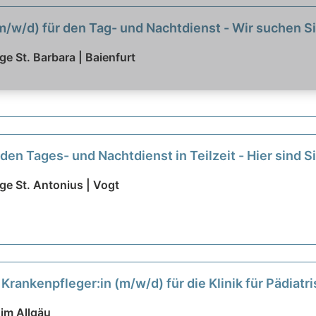
 (m/w/d) für den Tag- und Nachtdienst - Wir suchen S
ge St. Barbara | Baienfurt
den Tages- und Nachtdienst in Teilzeit - Hier sind Si
ge St. Antonius | Vogt
Krankenpfleger:in (m/w/d) für die Klinik für Pädiat
ltige Aufgaben warten auf Sie!
neu
im Allgäu