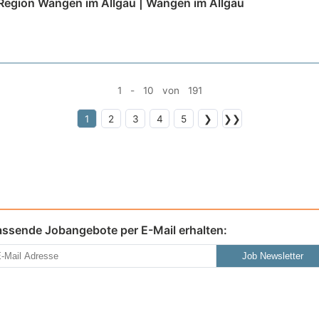
 Region Wangen im Allgäu | Wangen im Allgäu
1 - 10 von 191
1
2
3
4
5
❯
❯❯
assende Jobangebote per E-Mail erhalten:
Job Newsletter