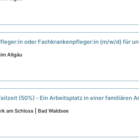
leger:in oder Fachkrankenpfleger:in (m/w/d) für un
tige Aufgaben warten auf Sie!
neu
im Allgäu
eilzeit (50%) - Ein Arbeitsplatz in einer familiären
ark am Schloss | Bad Waldsee