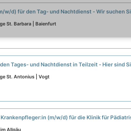
 (m/w/d) für den Tag- und Nachtdienst - Wir suchen S
ge St. Barbara | Baienfurt
den Tages- und Nachtdienst in Teilzeit - Hier sind Si
ge St. Antonius | Vogt
Krankenpfleger:in (m/w/d) für die Klinik für Pädiat
ltige Aufgaben warten auf Sie!
neu
im Allgäu