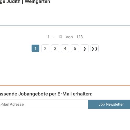
ege Judith | Weingarten
1 - 10 von 128
1
2
3
4
5
❯
❯❯
assende Jobangebote per E-Mail erhalten:
Job Newsletter