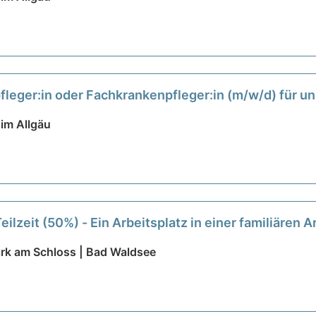
leger:in oder Fachkrankenpfleger:in (m/w/d) für un
tige Aufgaben warten auf Sie!
neu
im Allgäu
eilzeit (50%) - Ein Arbeitsplatz in einer familiären
ark am Schloss | Bad Waldsee