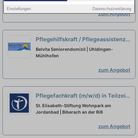
Zukunft!
neu
Einstellungen
Datenschutzerklärung
zum Angebot
Pflegehilfskraft / Pflegeassistenz
(m/w/d) in Teilzeit (50%-80%) -
Belvita Seniorendomizil | Uhldingen-
Starten Sie mit uns in eine
Mühlhofen
gemeinsame Zukunft!
neu
zum Angebot
Pflegefachkraft (m/w/d) in Teilzeit
- Hier kannst Du durchstarten!
neu
St. Elisabeth-Stiftung Wohnpark am
Jordanbad | Biberach an der Riß
zum Angebot