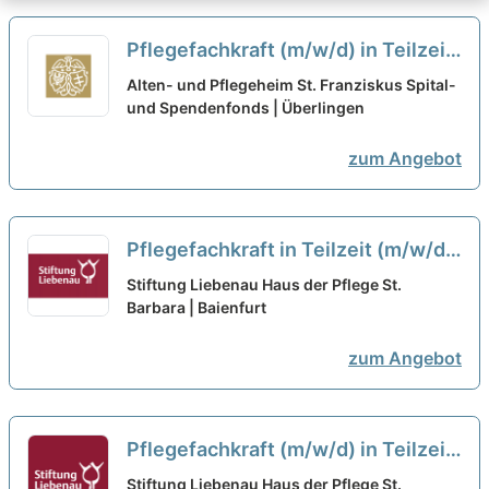
Pflegefachkraft (m/w/d) in Teilzeit
- Verstärke unser Team!
neu
Alten- und Pflegeheim St. Franziskus Spital-
und Spendenfonds | Überlingen
zum Angebot
Pflegefachkraft in Teilzeit (m/w/d)
für den Tag- und Nachtdienst - Wir
Stiftung Liebenau Haus der Pflege St.
suchen Sie!
Barbara | Baienfurt
neu
zum Angebot
Pflegefachkraft (m/w/d) in Teilzeit
- Bei uns können Sie sich geborgen
Stiftung Liebenau Haus der Pflege St.