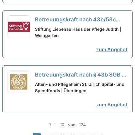
Betreuungskraft nach 43b/53c
(w/m/d) in Teilzeit - Wir haben den
Stiftung Liebenau Haus der Pflege Judith |
passenden Job für Dich!
Weingarten
neu
zum Angebot
Betreuungskraft nach § 43b SGB XI
(m/w/d) in Teilzeit - Herzlich
Alten- und Pflegeheim St. Ulrich Spital- und
willkommen!
Spendfonds | Überlingen
neu
zum Angebot
1 - 10 von 124