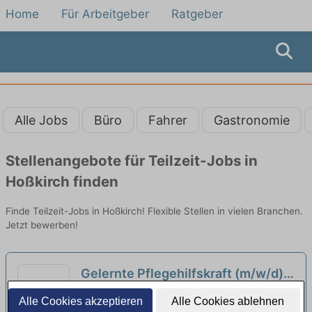
Home
Für Arbeitgeber
Ratgeber
Alle Jobs
Büro
Fahrer
Gastronomie
Stellenangebote für Teilzeit-Jobs in
Hoßkirch finden
Finde Teilzeit-Jobs in Hoßkirch! Flexible Stellen in vielen Branchen.
Jetzt bewerben!
Gelernte Pflegehilfskraft (m/w/d)
in Teilzeit (50%-80%) - Starten Sie
Belvita Seniorendomizil | Uhldingen-
Alle Cookies akzeptieren
Alle Cookies ablehnen
mit uns in eine gemeinsame
Mühlhofen