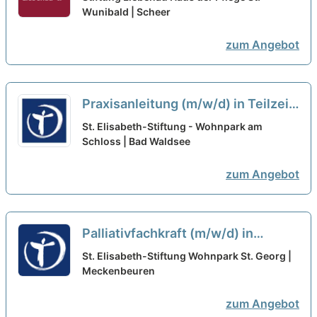
fühlen!
Wunibald | Scheer
neu
zum Angebot
Praxisanleitung (m/w/d) in Teilzeit
(50%) - Ein Arbeitsplatz in einer
St. Elisabeth-Stiftung - Wohnpark am
familiären Arbeitsatmosphäre!
Schloss | Bad Waldsee
neu
zum Angebot
Palliativfachkraft (m/w/d) in
Teilzeit (75%) - Hier kannst Du
St. Elisabeth-Stiftung Wohnpark St. Georg |
durchstarten!
Meckenbeuren
neu
zum Angebot