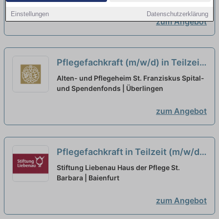
Einstellungen
Datenschutzerklärung
zum Angebot
Pflegefachkraft (m/w/d) in Teilzeit
- Verstärke unser Team!
neu
Alten- und Pflegeheim St. Franziskus Spital-
und Spendenfonds | Überlingen
zum Angebot
Pflegefachkraft in Teilzeit (m/w/d)
für den Tag- und Nachtdienst - Wir
Stiftung Liebenau Haus der Pflege St.
suchen Sie!
Barbara | Baienfurt
neu
zum Angebot