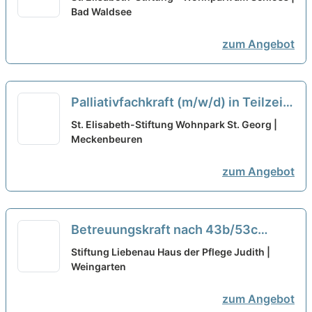
familiären Arbeitsatmosphäre!
Bad Waldsee
neu
zum Angebot
Palliativfachkraft (m/w/d) in Teilzeit
(75%) - Hier kannst Du durchstarten!
St. Elisabeth-Stiftung Wohnpark St. Georg |
Meckenbeuren
neu
zum Angebot
Betreuungskraft nach 43b/53c
(w/m/d) in Teilzeit - Wir haben den
Stiftung Liebenau Haus der Pflege Judith |
passenden Job für Dich!
Weingarten
neu
zum Angebot