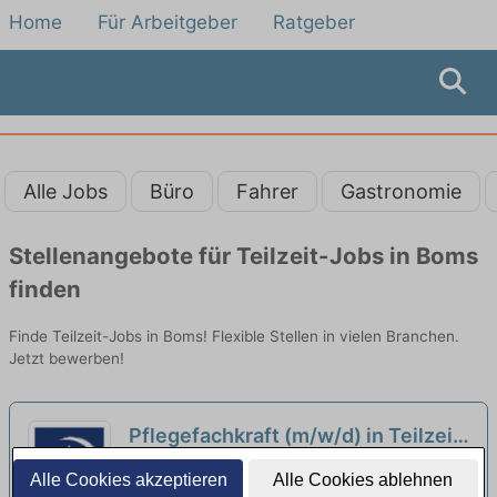
Home
Für Arbeitgeber
Ratgeber
Alle Jobs
Büro
Fahrer
Gastronomie
Stellenangebote für Teilzeit-Jobs in Boms
finden
Finde Teilzeit-Jobs in Boms! Flexible Stellen in vielen Branchen.
Jetzt bewerben!
Pflegefachkraft (m/w/d) in Teilzeit
- Hier kannst Du durchstarten!
neu
St. Elisabeth-Stiftung Wohnpark am
Alle Cookies akzeptieren
Alle Cookies ablehnen
Jordanbad | Biberach an der Riß