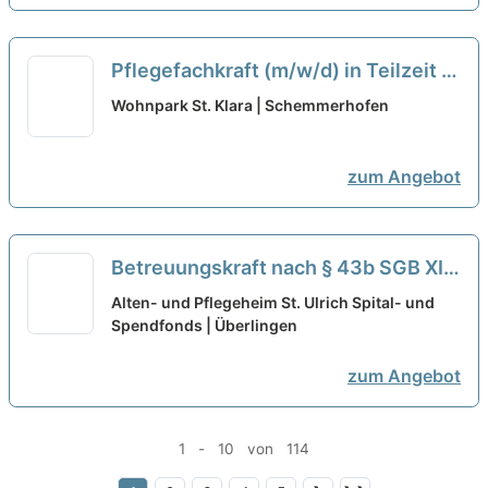
Pflegefachkraft (m/w/d) in Teilzeit -
Bei uns startet Ihre Karriere!
neu
Wohnpark St. Klara | Schemmerhofen
zum Angebot
Betreuungskraft nach § 43b SGB XI
(m/w/d) in Teilzeit - Herzlich
Alten- und Pflegeheim St. Ulrich Spital- und
willkommen!
Spendfonds | Überlingen
neu
zum Angebot
1 - 10 von 114