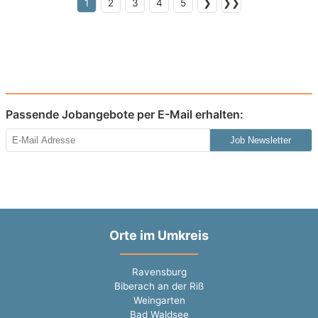
1
2
3
4
5
❯
❯❯
Passende Jobangebote per E-Mail erhalten:
Job Newsletter
Orte im Umkreis
Ravensburg
Biberach an der Riß
Weingarten
Bad Waldsee