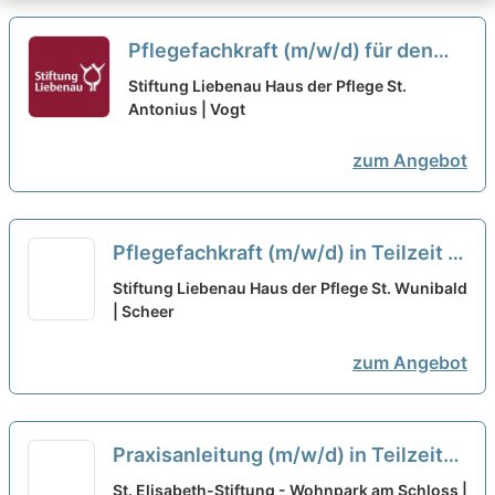
Pflegefachkraft (m/w/d) für den
Tages- und Nachtdienst in Teilzeit
Stiftung Liebenau Haus der Pflege St.
- Hier sind Sie richtig!
Antonius | Vogt
neu
zum Angebot
Pflegefachkraft (m/w/d) in Teilzeit -
Bei uns können Sie sich geborgen
Stiftung Liebenau Haus der Pflege St. Wunibald
fühlen!
| Scheer
neu
zum Angebot
Praxisanleitung (m/w/d) in Teilzeit
(50%) - Ein Arbeitsplatz in einer
St. Elisabeth-Stiftung - Wohnpark am Schloss |