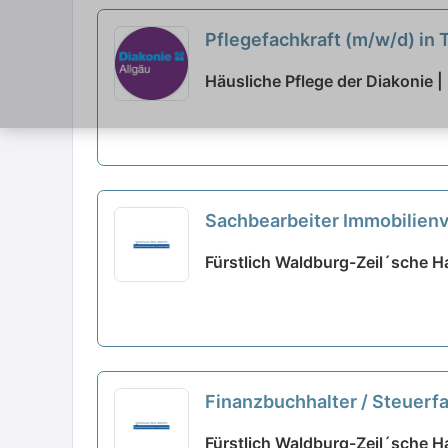
Pflegefachkraft (m/w/d) in 
Häusliche Pflege der Diakonie
Sachbearbeiter Immobilienv
Fürstlich Waldburg-Zeil´sche H
Finanzbuchhalter / Steuerfa
Fürstlich Waldburg-Zeil´sche H