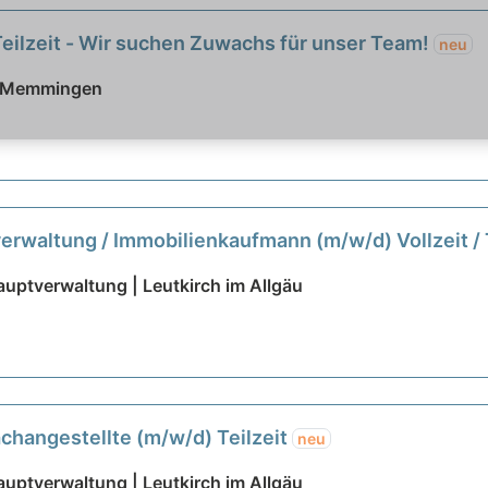
Teilzeit - Wir suchen Zuwachs für unser Team!
neu
 | Memmingen
erwaltung / Immobilienkaufmann (m/w/d) Vollzeit / 
auptverwaltung | Leutkirch im Allgäu
changestellte (m/w/d) Teilzeit
neu
auptverwaltung | Leutkirch im Allgäu