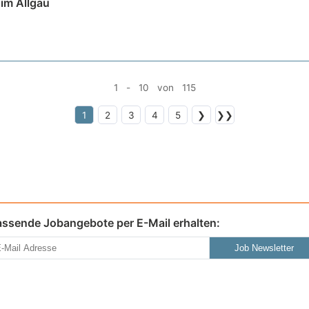
im Allgäu
1 - 10 von 115
1
2
3
4
5
❯
❯❯
assende Jobangebote per E-Mail erhalten:
Job Newsletter