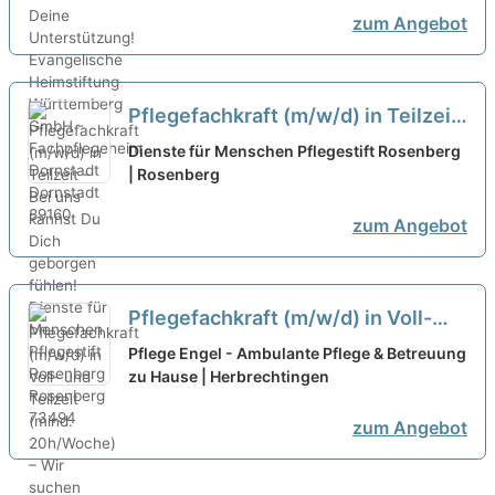
zum Angebot
Pflegefachkraft (m/w/d) in Teilzeit
- Bei uns kannst Du Dich geborgen
Dienste für Menschen Pflegestift Rosenberg
fühlen!
| Rosenberg
neu
zum Angebot
Pflegefachkraft (m/w/d) in Voll-
und Teilzeit (mind. 20h/Woche) –
Pflege Engel - Ambulante Pflege & Betreuung
Wir suchen Zuwachs in unserem
zu Hause | Herbrechtingen
Team!
neu
zum Angebot