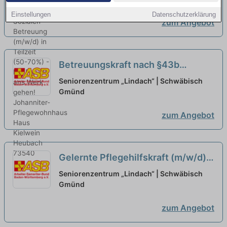
70%) - Mit Freude ans Werk gehen!
Einstellungen
Datenschutzerklärung
zum Angebot
neu
Betreuungskraft nach §43b
(m/w/d) in Teilzeit (max. 50%) - Wir
Seniorenzentrum „Lindach“ | Schwäbisch
freuen uns auf Sie!
Gmünd
neu
zum Angebot
Gelernte Pflegehilfskraft (m/w/d)
in Teilzeit (max. 60-80%) - Wir
Seniorenzentrum „Lindach“ | Schwäbisch
freuen uns auf Sie!
Gmünd
neu
zum Angebot