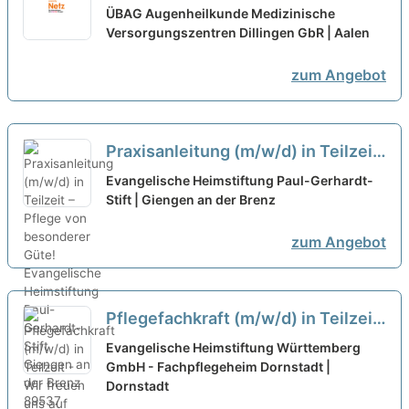
Teilzeit
neu
ÜBAG Augenheilkunde Medizinische
Versorgungszentren Dillingen GbR | Aalen
zum Angebot
Praxisanleitung (m/w/d) in Teilzeit
– Pflege von besonderer Güte!
neu
Evangelische Heimstiftung Paul-Gerhardt-
Stift | Giengen an der Brenz
zum Angebot
Pflegefachkraft (m/w/d) in Teilzeit
- Wir freuen uns auf Deine
Evangelische Heimstiftung Württemberg
Unterstützung!
GmbH - Fachpflegeheim Dornstadt |
neu
Dornstadt