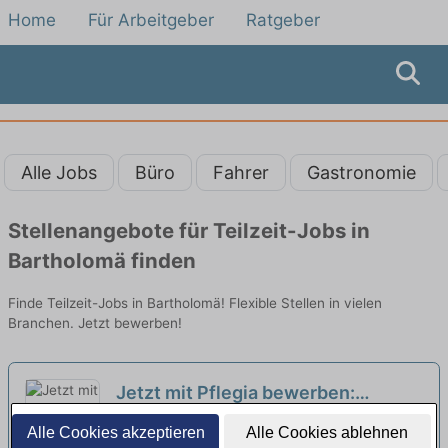
Home
Für Arbeitgeber
Ratgeber
Alle Jobs
Büro
Fahrer
Gastronomie
Stellenangebote für Teilzeit-Jobs in
Bartholomä finden
Finde Teilzeit-Jobs in Bartholomä! Flexible Stellen in vielen
Branchen. Jetzt bewerben!
Jetzt mit Pflegia bewerben:
Mitarbeiter:in in der Sozialen
Johanniter-Pflegewohnhaus Haus Kielwein |
Alle Cookies akzeptieren
Alle Cookies ablehnen
Betreuung (m/w/d) in Teilzeit (50-
Heubach