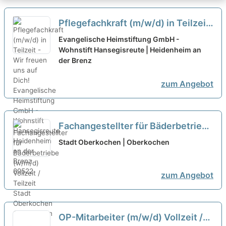
Pflegefachkraft (m/w/d) in Teilzeit
- Wir freuen uns auf Dich!
neu
Evangelische Heimstiftung GmbH -
Wohnstift Hansegisreute | Heidenheim an
der Brenz
zum Angebot
Fachangestellter für Bäderbetriebe
(w/m/d) Vollzeit / Teilzeit
neu
Stadt Oberkochen | Oberkochen
zum Angebot
OP-Mitarbeiter (m/w/d) Vollzeit /