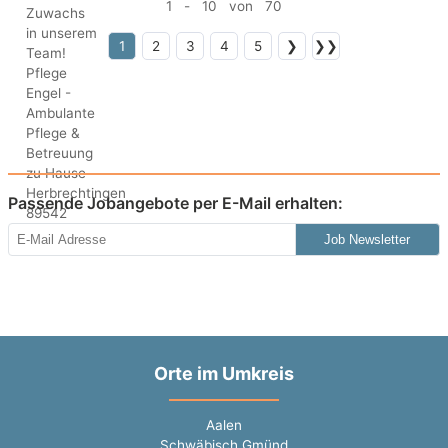
1 - 10 von 70
1
2
3
4
5
❯
❯❯
Passende Jobangebote per E-Mail erhalten:
Job Newsletter
Orte im Umkreis
Aalen
Schwäbisch Gmünd