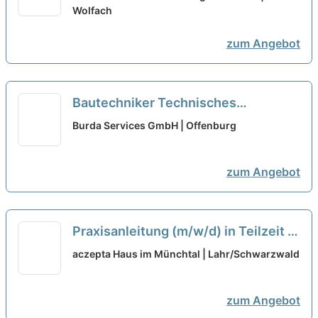
Dein neuer Arbeitsplatz in einem
Wolfach
Team, auf das Du zählen kannst!
neu
zum Angebot
Bautechniker Technisches
Gebäudemanagement in Teilzeit
Burda Services GmbH | Offenburg
(m/w/d)
neu
zum Angebot
Praxisanleitung (m/w/d) in Teilzeit -
Ein Arbeitsplatz in einer familiären
aczepta Haus im Münchtal | Lahr/Schwarzwald
Arbeitsatmosphäre!
neu
zum Angebot