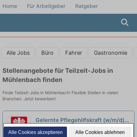
Home
Für Arbeitgeber
Ratgeber
Alle Jobs
Büro
Fahrer
Gastronomie
Stellenangebote für Teilzeit-Jobs in
Mühlenbach finden
Finde Teilzeit-Jobs in Mühlenbach! Flexible Stellen in vielen
Branchen. Jetzt bewerben!
Gelernte Pflegehilfskraft (w/m/d)
in Teilzeit (max. 70%) - Unser Team
Caritas Sozialstation der Raumschaft
Alle Cookies akzeptieren
Alle Cookies ablehnen
freut sich auf Dich!
Haslach | Haslach im Kinzigtal
neu