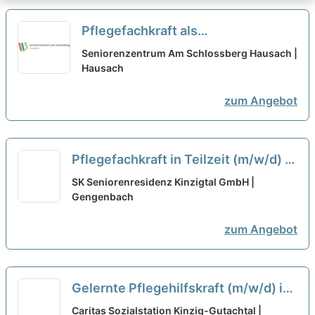
Pflegefachkraft als
Dauernachtwache (m/w/d) in
Seniorenzentrum Am Schlossberg Hausach |
Teilzeit (70-90 %) – Pflegen,
Hausach
begleiten, beraten!
neu
zum Angebot
Pflegefachkraft in Teilzeit (m/w/d) -
Wir suchen Dich!
neu
SK Seniorenresidenz Kinzigtal GmbH |
Gengenbach
zum Angebot
Gelernte Pflegehilfskraft (m/w/d) im
Spätdienst in Teilzeit (bis zu 60%) -
Caritas Sozialstation Kinzig-Gutachtal |