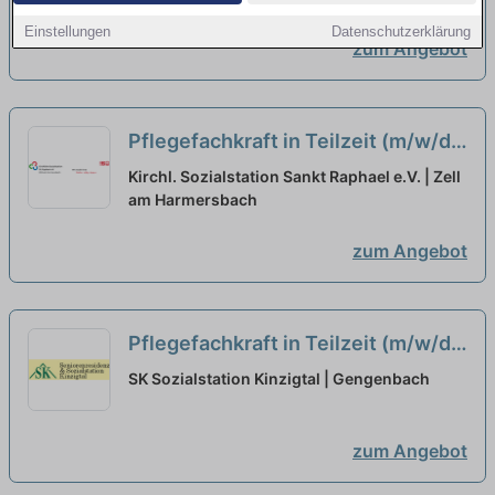
Einstellungen
Datenschutzerklärung
zum Angebot
Pflegefachkraft in Teilzeit (m/w/d)
- Wir suchen Sie!
neu
Kirchl. Sozialstation Sankt Raphael e.V. | Zell
am Harmersbach
zum Angebot
Pflegefachkraft in Teilzeit (m/w/d)
- Dein neuer Arbeitsplatz in einem
SK Sozialstation Kinzigtal | Gengenbach
Team, auf das Du zählen kannst!
neu
zum Angebot