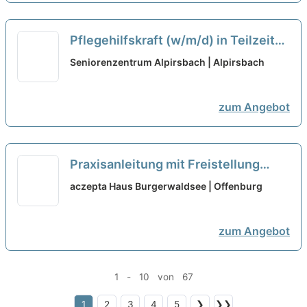
Pflegehilfskraft (w/m/d) in Teilzeit
(50%) - mitWIRken!
neu
Seniorenzentrum Alpirsbach | Alpirsbach
zum Angebot
Praxisanleitung mit Freistellung
(m/w/d) in Teilzeit - Ein Arbeitsplatz
aczepta Haus Burgerwaldsee | Offenburg
in einer familiären
Arbeitsatmosphäre!
neu
zum Angebot
1 - 10 von 67
1
2
3
4
5
❯
❯❯