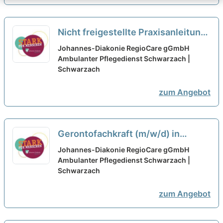
Nicht freigestellte Praxisanleitung
(m/w/d) in Teilzeit - Bei uns startet
Johannes-Diakonie RegioCare gGmbH
Deine Karriere!
Ambulanter Pflegedienst Schwarzach |
neu
Schwarzach
zum Angebot
Gerontofachkraft (m/w/d) in
Teilzeit - Bei uns startet Deine
Johannes-Diakonie RegioCare gGmbH
Karriere!
Ambulanter Pflegedienst Schwarzach |
neu
Schwarzach
zum Angebot