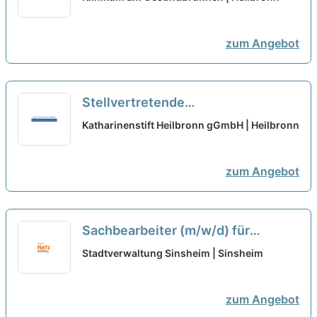
Tagesklinik in Teilzeit – Bei uns
startet Ihre Karriere!
neu
zum Angebot
Stellvertretende
Pflegedienstleitung (m/w/d) im
Katharinenstift Heilbronn gGmbH | Heilbronn
Ambulanten Dienst in Teilzeit
neu
zum Angebot
Sachbearbeiter (m/w/d) für
Städtebau und Stadtentwicklung
Stadtverwaltung Sinsheim | Sinsheim
Teilzeit
neu
zum Angebot