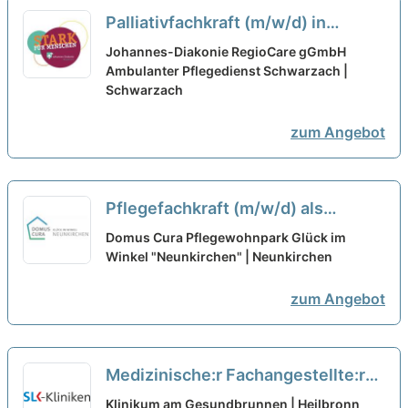
Palliativfachkraft (m/w/d) in
Teilzeit - Bei uns startet Deine
Johannes-Diakonie RegioCare gGmbH
Karriere!
Ambulanter Pflegedienst Schwarzach |
neu
Schwarzach
zum Angebot
Pflegefachkraft (m/w/d) als
Dauernachtwache in Teilzeit- Bei
Domus Cura Pflegewohnpark Glück im
uns macht Pflege Spaß!
Winkel "Neunkirchen" | Neunkirchen
neu
zum Angebot
Medizinische:r Fachangestellte:r
(m/w/d) für die onkologische
Klinikum am Gesundbrunnen | Heilbronn