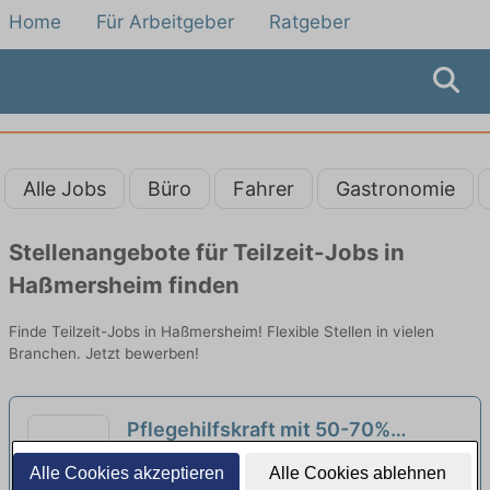
Home
Für Arbeitgeber
Ratgeber
Alle Jobs
Büro
Fahrer
Gastronomie
Stellenangebote für Teilzeit-Jobs in
Haßmersheim finden
Finde Teilzeit-Jobs in Haßmersheim! Flexible Stellen in vielen
Branchen. Jetzt bewerben!
Pflegehilfskraft mit 50-70%
Stundenumfang (m/w/d) in Teilzeit
ASB Pflegezentrum Heilbronn-Sontheim |
Alle Cookies akzeptieren
Alle Cookies ablehnen
- Wir suchen Verstärkung!
Heilbronn
neu