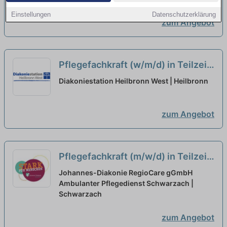
Einstellungen
Datenschutzerklärung
zum Angebot
Pflegefachkraft (w/m/d) in Teilzeit
(75%) - Hier bist Du richtig!
neu
Diakoniestation Heilbronn West | Heilbronn
zum Angebot
Pflegefachkraft (m/w/d) in Teilzeit
- Bei uns startet Deine Karriere!
Johannes-Diakonie RegioCare gGmbH
Ambulanter Pflegedienst Schwarzach |
neu
Schwarzach
zum Angebot