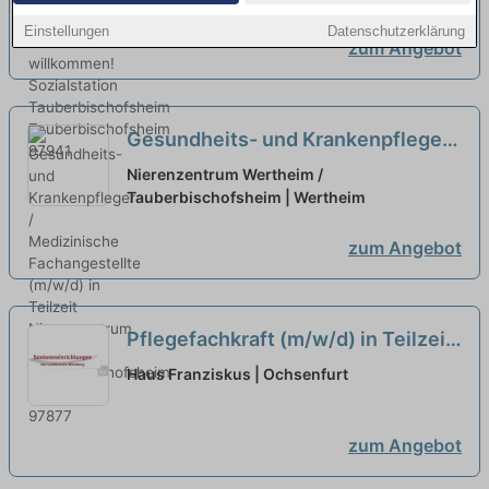
Einstellungen
Datenschutzerklärung
zum Angebot
Gesundheits- und Krankenpfleger /
Medizinische Fachangestellte
Nierenzentrum Wertheim /
(m/w/d) in Teilzeit
Tauberbischofsheim | Wertheim
neu
zum Angebot
Pflegefachkraft (m/w/d) in Teilzeit
- Wir suchen Sie!
neu
Haus Franziskus | Ochsenfurt
zum Angebot