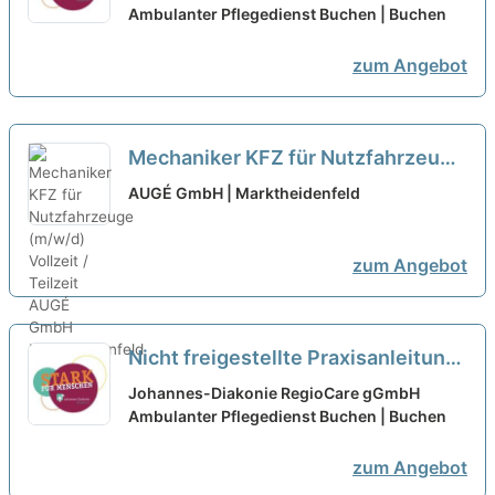
Karriere!
Ambulanter Pflegedienst Buchen | Buchen
neu
zum Angebot
Mechaniker KFZ für Nutzfahrzeuge
(m/w/d) Vollzeit / Teilzeit
neu
AUGÉ GmbH | Marktheidenfeld
zum Angebot
Nicht freigestellte Praxisanleitung
(m/w/d) in Teilzeit – Bei uns startet
Johannes-Diakonie RegioCare gGmbH
Deine Karriere!
Ambulanter Pflegedienst Buchen | Buchen
neu
zum Angebot