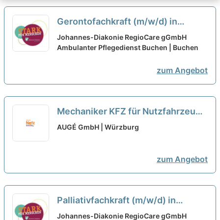
Gerontofachkraft (m/w/d) in
Teilzeit – Bei uns startet Deine
Johannes-Diakonie RegioCare gGmbH
Karriere!
Ambulanter Pflegedienst Buchen | Buchen
neu
zum Angebot
Mechaniker KFZ für Nutzfahrzeuge
(m/w/d) Vollzeit / Teilzeit
neu
AUGÉ GmbH | Würzburg
zum Angebot
Palliativfachkraft (m/w/d) in
Teilzeit – Bei uns startet Deine
Johannes-Diakonie RegioCare gGmbH