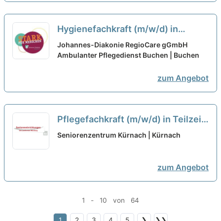
Hygienefachkraft (m/w/d) in
Teilzeit – Bei uns startet Deine
Johannes-Diakonie RegioCare gGmbH
Karriere!
Ambulanter Pflegedienst Buchen | Buchen
neu
zum Angebot
Pflegefachkraft (m/w/d) in Teilzeit
- Werden Sie Teil des Teams!
neu
Seniorenzentrum Kürnach | Kürnach
zum Angebot
1 - 10 von 64
1
2
3
4
5
❯
❯❯