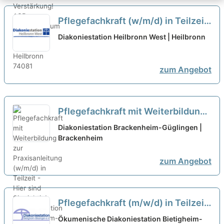
Pflegefachkraft (w/m/d) in Teilzeit
(75%) - Hier bist Du richtig!
neu
Diakoniestation Heilbronn West | Heilbronn
zum Angebot
Pflegefachkraft mit Weiterbildung
zur Praxisanleitung (w/m/d) in
Diakoniestation Brackenheim-Güglingen |
Teilzeit - Hier sind Sie richtig!
Brackenheim
neu
zum Angebot
Pflegefachkraft (m/w/d) in Teilzeit
(75-80 %) - Werden Sie Teil eines
Ökumenische Diakoniestation Bietigheim-