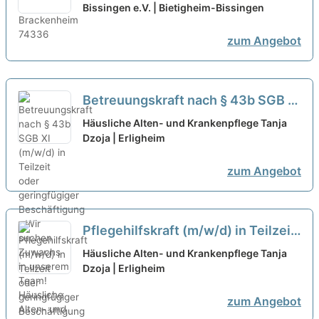
tollen Teams!
Bissingen e.V. | Bietigheim-Bissingen
neu
zum Angebot
Betreuungskraft nach § 43b SGB XI
(m/w/d) in Teilzeit oder
Häusliche Alten- und Krankenpflege Tanja
geringfügiger Beschäftigung - Wir
Dzoja | Erligheim
suchen Zuwachs in unserem Team!
zum Angebot
neu
Pflegehilfskraft (m/w/d) in Teilzeit
oder geringfügiger Beschäftigung -
Häusliche Alten- und Krankenpflege Tanja
Dein Arbeitsplatz in einer
Dzoja | Erligheim
familiären Arbeitsatmosphäre!
neu
zum Angebot