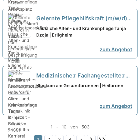
Gelernte Pflegehilfskraft (m/w/d)
in Teilzeit oder geringfügiger
Häusliche Alten- und Krankenpflege Tanja
Beschäftigung - Dein Arbeitsplatz
Dzoja | Erligheim
in einer familiären
zum Angebot
Arbeitsatmosphäre!
neu
Medizinische:r Fachangestellte:r
(m/w/d) für die onkologische
Klinikum am Gesundbrunnen | Heilbronn
Tagesklinik in Teilzeit – Bei uns
startet Ihre Karriere!
neu
zum Angebot
1 - 10 von 503
1
2
3
4
5
❯
❯❯