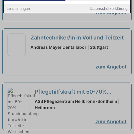
Einstellungen
Datenschutzerklärung
zum Angebot
Zahntechniker/in in Voll und Teilzeit
Andreas Mayer Dentallabor | Stuttgart
zum Angebot
Pflegehilfskraft mit 50-70%
Stundenumfang (m/w/d) in Teilzeit
ASB Pflegezentrum Heilbronn-Sontheim |
- Wir suchen Verstärkung!
Heilbronn
neu
zum Angebot