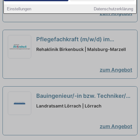
Einstellungen
Datenschutzerklärung
zum Angebot
Pflegefachkraft (m/w/d) im
Nachtdienst in Teilzeit - Herzlich
Rehaklinik Birkenbuck | Malsburg-Marzell
willkommen!
neu
zum Angebot
Bauingenieur/-in bzw. Techniker/-
in Hochbau (m/w/d) Teilzeit
neu
Landratsamt Lörrach | Lörrach
zum Angebot