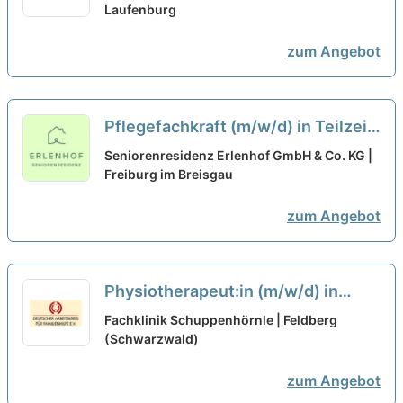
beraten!
Laufenburg
neu
zum Angebot
Pflegefachkraft (m/w/d) in Teilzeit
(80%) - Werde Teil unseres Teams!
Seniorenresidenz Erlenhof GmbH & Co. KG |
Freiburg im Breisgau
neu
zum Angebot
Physiotherapeut:in (m/w/d) in
Teilzeit - Arbeiten wo andere
Fachklinik Schuppenhörnle | Feldberg
Urlaub machen!
(Schwarzwald)
neu
zum Angebot