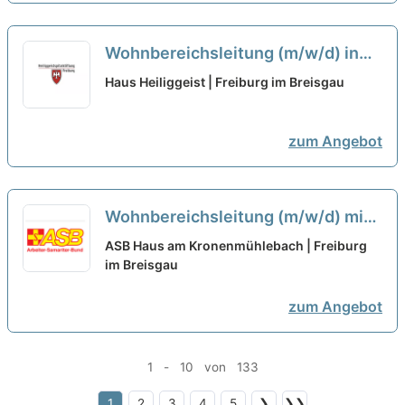
Wohnbereichsleitung (m/w/d) in
Teilzeit - Wir suchen Zuwachs in
Haus Heiliggeist | Freiburg im Breisgau
unserem Team!
neu
zum Angebot
Wohnbereichsleitung (m/w/d) mit
Berufserfahrung in Teilzeit (75%) -
ASB Haus am Kronenmühlebach | Freiburg
Wir sehen Dich als Partner:in!
im Breisgau
neu
zum Angebot
1 - 10 von 133
1
2
3
4
5
❯
❯❯