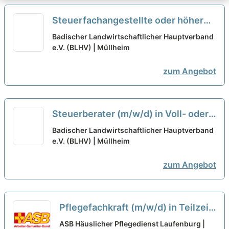
Steuerfachangestellte oder höhere
Qualifikation (m/w/d) in Voll- oder
Badischer Landwirtschaftlicher Hauptverband
Teilzeit
e.V. (BLHV) | Müllheim
neu
zum Angebot
Steuerberater (m/w/d) in Voll- oder
Teilzeit
neu
Badischer Landwirtschaftlicher Hauptverband
e.V. (BLHV) | Müllheim
zum Angebot
Pflegefachkraft (m/w/d) in Teilzeit
(max. 50%) - Pflegen, begleiten,
ASB Häuslicher Pflegedienst Laufenburg |