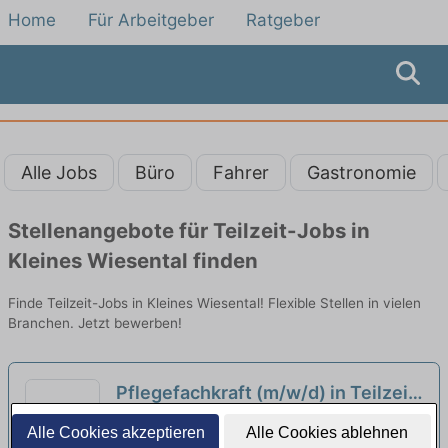
Home
Für Arbeitgeber
Ratgeber
Alle Jobs
Büro
Fahrer
Gastronomie
Stellenangebote für Teilzeit-Jobs in
Kleines Wiesental finden
Finde Teilzeit-Jobs in Kleines Wiesental! Flexible Stellen in vielen
Branchen. Jetzt bewerben!
Pflegefachkraft (m/w/d) in Teilzeit
- endlich Wertschätzung die Du
Haus am Gugel GmbH | Herrischried
Alle Cookies akzeptieren
Alle Cookies ablehnen
verdient hast!
neu