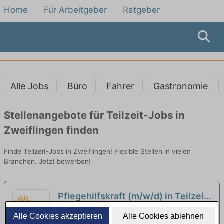
Home
Für Arbeitgeber
Ratgeber
Alle Jobs
Büro
Fahrer
Gastronomie
Stellenangebote für Teilzeit-Jobs in
Zweiflingen finden
Finde Teilzeit-Jobs in Zweiflingen! Flexible Stellen in vielen
Branchen. Jetzt bewerben!
Pflegehilfskraft (m/w/d) in Teilzeit
- Sichere Dir jetzt Deinen
HSH Hohenloher Seniorenhilfe | Öhringen
Alle Cookies akzeptieren
Alle Cookies ablehnen
Arbeitsplatz in einem herzlichen