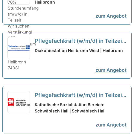
- Wir suchen Verstärkung!
Heilbronn
neu
zum Angebot
Pflegefachkraft (w/m/d) in Teilzeit
(75%) - Hier bist Du richtig!
neu
Diakoniestation Heilbronn West | Heilbronn
zum Angebot
Pflegefachkraft (w/m/d) in Teilzeit
oder geringfügiger Beschäftigung -
Katholische Sozialstation Bereich:
Hier macht Arbeiten Spaß!
Schwäbisch Hall | Schwäbisch Hall
neu
zum Angebot