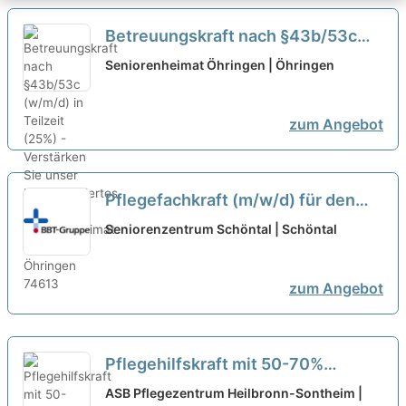
Betreuungskraft nach §43b/53c
(w/m/d) in Teilzeit (25%) -
Seniorenheimat Öhringen | Öhringen
Verstärken Sie unser
hochmotiviertes Team!
neu
zum Angebot
Pflegefachkraft (m/w/d) für den
Tagdienst in Teilzeit – Pflegen,
Seniorenzentrum Schöntal | Schöntal
begleiten, beraten!
neu
zum Angebot
Pflegehilfskraft mit 50-70%
Stundenumfang (m/w/d) in Teilzeit
ASB Pflegezentrum Heilbronn-Sontheim |