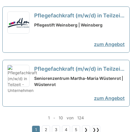
Pflegefachkraft (m/w/d) in Teilzeit
- Bei uns startet Deine Karriere!
Pflegestift Weinsberg | Weinsberg
neu
zum Angebot
Pflegefachkraft (m/w/d) in Teilzeit
- Unternehmen "Menschlichkeit"
Seniorenzentrum Martha-Maria Wüstenrot |
Wüstenrot
neu
zum Angebot
1 - 10 von 124
1
2
3
4
5
❯
❯❯