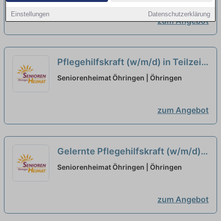
Team!
neu
Einstellungen
Datenschutzerklärung
zum Angebot
Pflegehilfskraft (w/m/d) in Teilzeit
(max. 70%) - Verstärken Sie unser
Seniorenheimat Öhringen | Öhringen
hochmotiviertes Team!
neu
zum Angebot
Gelernte Pflegehilfskraft (w/m/d)
in Teilzeit (max. 70%) - Verstärken
Seniorenheimat Öhringen | Öhringen
Sie unser hochmotiviertes Team!
neu
zum Angebot