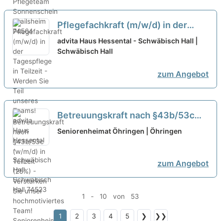
Pflegefachkraft (m/w/d) in der
Tagespflege in Teilzeit - Werden
advita Haus Hessental - Schwäbisch Hall |
Sie Teil unseres Teams!
Schwäbisch Hall
neu
zum Angebot
Betreuungskraft nach §43b/53c
(w/m/d) in Teilzeit (25%) -
Seniorenheimat Öhringen | Öhringen
Verstärken Sie unser
hochmotiviertes Team!
neu
zum Angebot
1 - 10 von 53
1
2
3
4
5
❯
❯❯