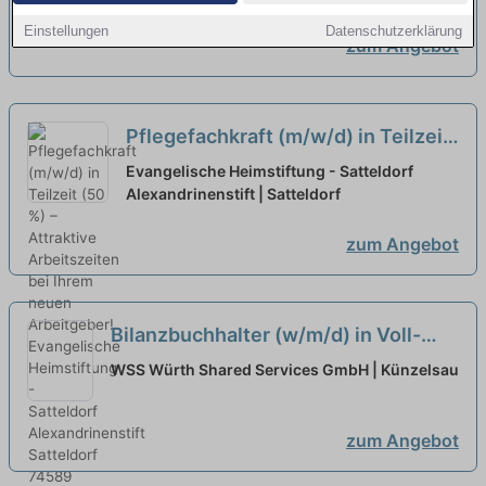
Einstellungen
Datenschutzerklärung
zum Angebot
Pflegefachkraft (m/w/d) in Teilzeit
(50 %) – Attraktive Arbeitszeiten
Evangelische Heimstiftung - Satteldorf
bei Ihrem neuen Arbeitgeber!
Alexandrinenstift | Satteldorf
neu
zum Angebot
Bilanzbuchhalter (w/m/d) in Voll-
oder Teilzeit
neu
WSS Würth Shared Services GmbH | Künzelsau
zum Angebot