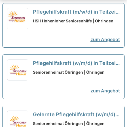
Pflegehilfskraft (m/w/d) in Teilzeit
- Sichere Dir jetzt Deinen
HSH Hohenloher Seniorenhilfe | Öhringen
Arbeitsplatz in einem herzlichen
Team!
neu
zum Angebot
Pflegehilfskraft (w/m/d) in Teilzeit
(max. 70%) - Verstärken Sie unser
Seniorenheimat Öhringen | Öhringen
hochmotiviertes Team!
neu
zum Angebot
Gelernte Pflegehilfskraft (w/m/d)
in Teilzeit (max. 70%) - Verstärken
Seniorenheimat Öhringen | Öhringen