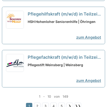
Pflegehilfskraft (m/w/d) in Teilzeit
- Sichere Dir jetzt Deinen
HSH Hohenloher Seniorenhilfe | Öhringen
Arbeitsplatz in einem herzlichen
Team!
neu
zum Angebot
Pflegefachkraft (m/w/d) in Teilzeit
- Bei uns startet Deine Karriere!
Pflegestift Weinsberg | Weinsberg
neu
zum Angebot
1 - 10 von 149
1
2
3
4
5
❯
❯❯