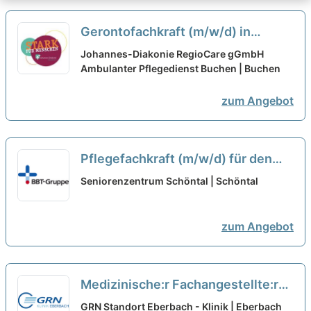
Gerontofachkraft (m/w/d) in
Teilzeit – Bei uns startet Deine
Johannes-Diakonie RegioCare gGmbH
Karriere!
Ambulanter Pflegedienst Buchen | Buchen
neu
zum Angebot
Pflegefachkraft (m/w/d) für den
Tagdienst in Teilzeit – Pflegen,
Seniorenzentrum Schöntal | Schöntal
begleiten, beraten!
neu
zum Angebot
Medizinische:r Fachangestellte:r
(m/w/d) für die internistische
GRN Standort Eberbach - Klinik | Eberbach