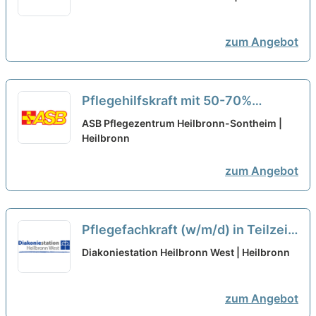
Endoskopie in Teilzeit (50%) -
Bewerben Sie sich jetzt!
neu
zum Angebot
Pflegehilfskraft mit 50-70%
Stundenumfang (m/w/d) in Teilzeit
ASB Pflegezentrum Heilbronn-Sontheim |
- Wir suchen Verstärkung!
Heilbronn
neu
zum Angebot
Pflegefachkraft (w/m/d) in Teilzeit
(75%) - Hier bist Du richtig!
neu
Diakoniestation Heilbronn West | Heilbronn
zum Angebot