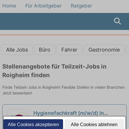
Home
Für Arbeitgeber
Ratgeber
Alle Jobs
Büro
Fahrer
Gastronomie
Stellenangebote für Teilzeit-Jobs in
Roigheim finden
Finde Teilzeit-Jobs in Roigheim! Flexible Stellen in vielen Branchen.
Jetzt bewerben!
Hygienefachkraft (m/w/d) in
Teilzeit – Bei uns startet Deine
Johannes-Diakonie RegioCare gGmbH
Alle Cookies akzeptieren
Alle Cookies ablehnen
Karriere!
Ambulanter Pflegedienst Buchen | Buchen
neu