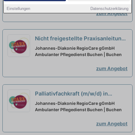
Einstellungen
Datenschutzerklärung
zum Angebot
Nicht freigestellte Praxisanleitung
(m/w/d) in Teilzeit – Bei uns startet
Johannes-Diakonie RegioCare gGmbH
Deine Karriere!
Ambulanter Pflegedienst Buchen | Buchen
neu
zum Angebot
Palliativfachkraft (m/w/d) in
Teilzeit – Bei uns startet Deine
Johannes-Diakonie RegioCare gGmbH
Karriere!
Ambulanter Pflegedienst Buchen | Buchen
neu
zum Angebot