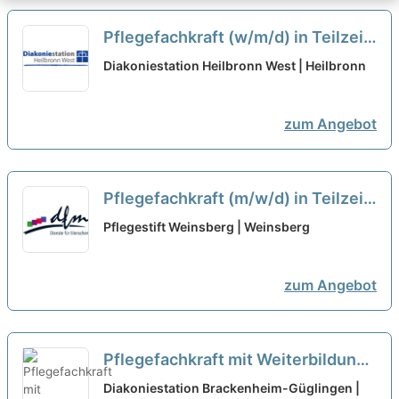
Pflegefachkraft (w/m/d) in Teilzeit
(75%) - Hier bist Du richtig!
neu
Diakoniestation Heilbronn West | Heilbronn
zum Angebot
Pflegefachkraft (m/w/d) in Teilzeit
- Bei uns startet Deine Karriere!
Pflegestift Weinsberg | Weinsberg
neu
zum Angebot
Pflegefachkraft mit Weiterbildung
zur Praxisanleitung (w/m/d) in
Diakoniestation Brackenheim-Güglingen |