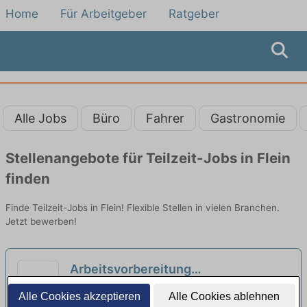
Home
Für Arbeitgeber
Ratgeber
Alle Jobs
Büro
Fahrer
Gastronomie
Stellenangebote für Teilzeit-Jobs in Flein
finden
Finde Teilzeit-Jobs in Flein! Flexible Stellen in vielen Branchen.
Jetzt bewerben!
Arbeitsvorbereitung
Zahntechnische Labor Dentallabor
Andreas Mayer Dentallabor | Stuttgart
Alle Cookies akzeptieren
Alle Cookies ablehnen
Voll/und Teilzeit