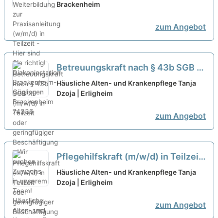
Teilzeit - Hier sind Sie richtig!
Brackenheim
neu
zum Angebot
Betreuungskraft nach § 43b SGB XI
(m/w/d) in Teilzeit oder
Häusliche Alten- und Krankenpflege Tanja
geringfügiger Beschäftigung - Wir
Dzoja | Erligheim
suchen Zuwachs in unserem Team!
zum Angebot
neu
Pflegehilfskraft (m/w/d) in Teilzeit
oder geringfügiger Beschäftigung -
Häusliche Alten- und Krankenpflege Tanja
Dein Arbeitsplatz in einer
Dzoja | Erligheim
familiären Arbeitsatmosphäre!
neu
zum Angebot