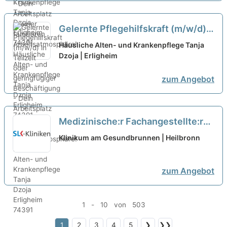
Gelernte Pflegehilfskraft (m/w/d)
in Teilzeit oder geringfügiger
Häusliche Alten- und Krankenpflege Tanja
Beschäftigung - Dein Arbeitsplatz
Dzoja | Erligheim
in einer familiären
zum Angebot
Arbeitsatmosphäre!
neu
Medizinische:r Fachangestellte:r
(m/w/d) für die onkologische
Klinikum am Gesundbrunnen | Heilbronn
Tagesklinik in Teilzeit – Bei uns
startet Ihre Karriere!
neu
zum Angebot
1 - 10 von 503
1
2
3
4
5
❯
❯❯