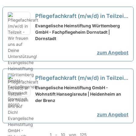
Pflegefachkraft (m/w/d) in Teilzeit
- Wir freuen uns auf Deine
Evangelische Heimstiftung Württemberg
Unterstützung!
GmbH - Fachpflegeheim Dornstadt |
neu
Dornstadt
zum Angebot
Pflegefachkraft (m/w/d) in Teilzeit
- Wir freuen uns auf Dich!
neu
Evangelische Heimstiftung GmbH -
Wohnstift Hansegisreute | Heidenheim an
der Brenz
zum Angebot
1 - 10 von 125