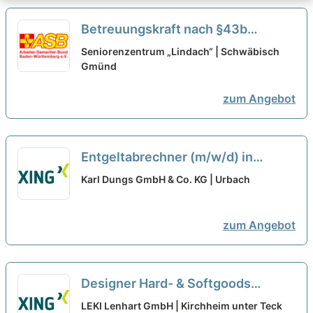
Betreuungskraft nach §43b
(m/w/d) in Teilzeit (max. 50%) - Wir
Seniorenzentrum „Lindach“ | Schwäbisch
freuen uns auf Sie!
Gmünd
neu
zum Angebot
Entgeltabrechner (m/w/d) in
Vollzeit oder Teilzeit mit ca. 25–30
Karl Dungs GmbH & Co. KG | Urbach
Std. pro Woche
neu
zum Angebot
Designer Hard- & Softgoods
(m/w/d) Voll- oder Teilzeit
neu
LEKI Lenhart GmbH | Kirchheim unter Teck