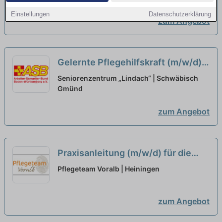
Einstellungen
Datenschutzerklärung
zum Angebot
Gelernte Pflegehilfskraft (m/w/d)
in Teilzeit (max. 60-80%) - Wir
Seniorenzentrum „Lindach“ | Schwäbisch
freuen uns auf Sie!
Gmünd
neu
zum Angebot
Praxisanleitung (m/w/d) für die
ambulante Pflege in Teilzeit - Ein
Pflegeteam Voralb | Heiningen
Arbeitsplatz in einer familiären
Arbeitsatmosphäre!
neu
zum Angebot