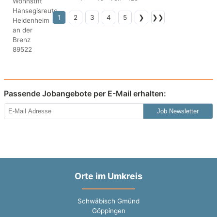
1
2
3
4
5
❯
❯❯
Passende Jobangebote per E-Mail erhalten:
Job Newsletter
Orte im Umkreis
Schwäbisch Gmünd
Göppingen