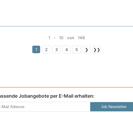
1 - 10 von 149
1
2
3
4
5
❯
❯❯
assende Jobangebote per E-Mail erhalten:
Job Newsletter