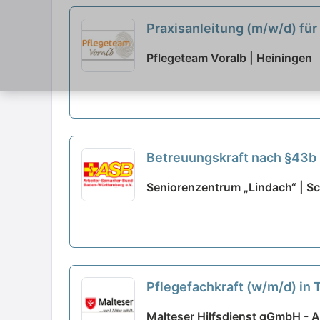
Praxisanleitung (m/w/d) für 
neu
Pflegeteam Voralb | Heiningen
Betreuungskraft nach §43b (
Seniorenzentrum „Lindach“ | 
Pflegefachkraft (w/m/d) in T
Malteser Hilfsdienst gGmbH - 