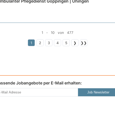
Ambulanter Pflegedienst Göppingen | Uhingen
1 - 10 von 477
1
2
3
4
5
❯
❯❯
assende Jobangebote per E-Mail erhalten:
Job Newsletter