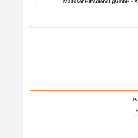
Malteser Hilfsdienst gGmbH - 
P