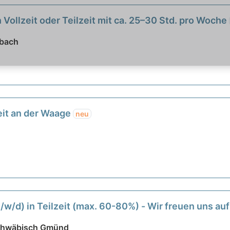
 Vollzeit oder Teilzeit mit ca. 25–30 Std. pro Woche
rbach
zeit an der Waage
neu
/w/d) in Teilzeit (max. 60-80%) - Wir freuen uns auf
Schwäbisch Gmünd