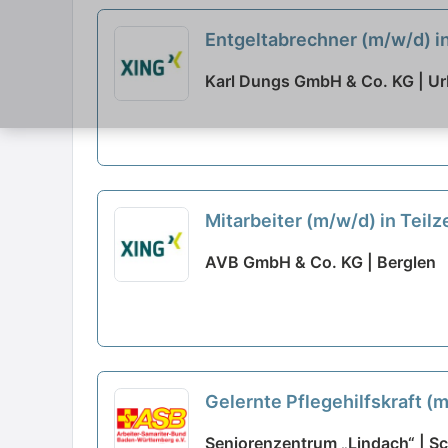
Entgeltabrechner (m/w/d) in
Karl Dungs GmbH & Co. KG | U
Mitarbeiter (m/w/d) in Teil
AVB GmbH & Co. KG | Berglen
Gelernte Pflegehilfskraft (m
Seniorenzentrum „Lindach“ | 