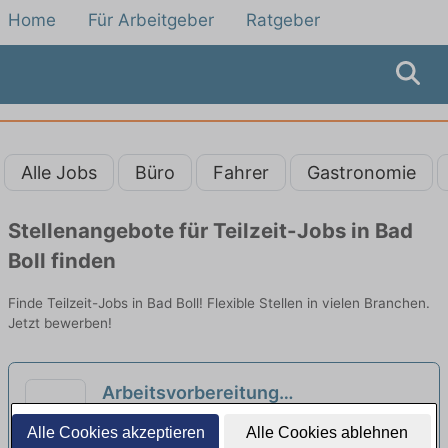
Home
Für Arbeitgeber
Ratgeber
Alle Jobs
Büro
Fahrer
Gastronomie
Stellenangebote für Teilzeit-Jobs in Bad
Boll finden
Finde Teilzeit-Jobs in Bad Boll! Flexible Stellen in vielen Branchen.
Jetzt bewerben!
Arbeitsvorbereitung
Zahntechnische Labor Dentallabor
Andreas Mayer Dentallabor | Stuttgart
Alle Cookies akzeptieren
Alle Cookies ablehnen
Voll/und Teilzeit