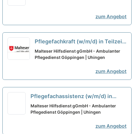
Arbeitsplatz in einer familiären
Arbeitsatmosphäre!
neu
zum Angebot
Pflegefachkraft (w/m/d) in Teilzeit
- Hier gehörst Du hin!
neu
Malteser Hilfsdienst gGmbH - Ambulanter
Pflegedienst Göppingen | Uhingen
zum Angebot
Pflegefachassistenz (w/m/d) in
Teilzeit (20-30 Stunden/Woche) -
Malteser Hilfsdienst gGmbH - Ambulanter
Hier gehörst Du hin!
Pflegedienst Göppingen | Uhingen
neu
zum Angebot