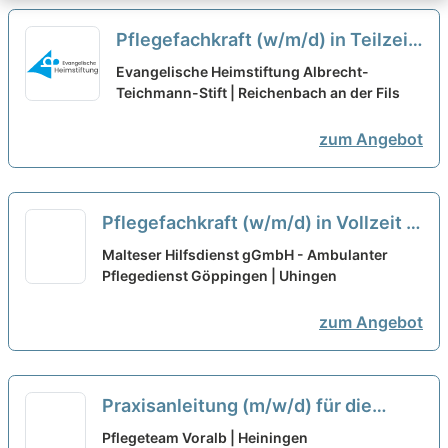
Pflegefachkraft (w/m/d) in Teilzeit
- Ein Arbeitgeber nach Deinen
Evangelische Heimstiftung Albrecht-
Vorstellungen!
Teichmann-Stift | Reichenbach an der Fils
neu
zum Angebot
Pflegefachkraft (w/m/d) in Vollzeit -
Hier gehörst Du hin!
neu
Malteser Hilfsdienst gGmbH - Ambulanter
Pflegedienst Göppingen | Uhingen
zum Angebot
Praxisanleitung (m/w/d) für die
ambulante Pflege in Teilzeit - Ein
Pflegeteam Voralb | Heiningen