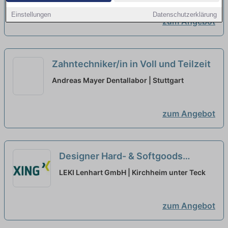
Einstellungen
Datenschutzerklärung
zum Angebot
Zahntechniker/in in Voll und Teilzeit
Andreas Mayer Dentallabor | Stuttgart
zum Angebot
Designer Hard- & Softgoods
(m/w/d) Voll- oder Teilzeit
neu
LEKI Lenhart GmbH | Kirchheim unter Teck
zum Angebot