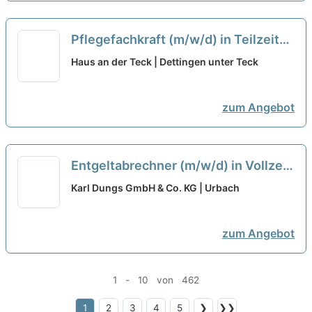
Pflegefachkraft (m/w/d) in Teilzeit
(80 %) - Zusammen einfach gut
Haus an der Teck | Dettingen unter Teck
pflegen!
neu
zum Angebot
Entgeltabrechner (m/w/d) in Vollzeit
oder Teilzeit mit ca. 25–30 Std. pro
Karl Dungs GmbH & Co. KG | Urbach
Woche
neu
zum Angebot
1 - 10 von 462
1
2
3
4
5
❯
❯❯