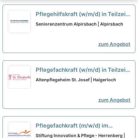
Pflegehilfskraft (w/m/d) in Teilzeit
(50%) - mitWIRken!
neu
Seniorenzentrum Alpirsbach | Alpirsbach
zum Angebot
Pflegefachkraft (w/m/d) in Teilzeit
- Hier gehören Sie hin!
neu
Altenpflegeheim St. Josef | Haigerloch
zum Angebot
Pflegefachkraft (m/w/d) im
Nachtdienst in Teilzeit (50%) -
Stiftung Innovation & Pflege - Herrenberg |