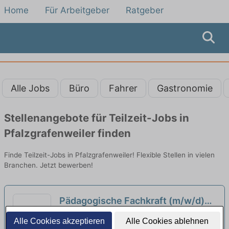
Home
Für Arbeitgeber
Ratgeber
Alle Jobs
Büro
Fahrer
Gastronomie
Stellenangebote für Teilzeit-Jobs in
Pfalzgrafenweiler finden
Finde Teilzeit-Jobs in Pfalzgrafenweiler! Flexible Stellen in vielen
Branchen. Jetzt bewerben!
Pädagogische Fachkraft (m/w/d)
Ab sofort in Voll- oder Teilzeit in
Evang. Kirchengemeinde Obere Enz | Bad
Alle Cookies akzeptieren
Alle Cookies ablehnen
Bad-Wildbad
Wildbad - Wildbad
neu