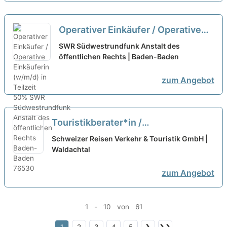
Operativer Einkäufer / Operative
Einkäuferin (w/m/d) in Teilzeit 50%
SWR Südwestrundfunk Anstalt des
öffentlichen Rechts | Baden-Baden
neu
zum Angebot
Touristikberater*in /
Reiseverkehrskauffrau (m/w/d) Voll-
Schweizer Reisen Verkehr & Touristik GmbH |
oder Teilzeit
Waldachtal
neu
zum Angebot
1 - 10 von 61