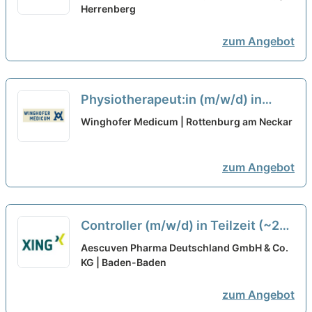
Gestalte mit uns die Zukunft!
Herrenberg
neu
zum Angebot
Physiotherapeut:in (m/w/d) in
Teilzeit - Wir suchen Sie für die
Winghofer Medicum | Rottenburg am Neckar
vollstationäre Versorgung!
neu
zum Angebot
Controller (m/w/d) in Teilzeit (~20
Std./Woche)
neu
Aescuven Pharma Deutschland GmbH & Co.
KG | Baden-Baden
zum Angebot