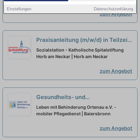
Einstellungen
Datenschutzerklärung
zum Angebot
Praxisanleitung (m/w/d) in Teilzeit
(50-75%)- Bei einem verlässlichen
Sozialstation - Katholische Spitalstiftung
Arbeitgeber!
Horb am Neckar | Horb am Neckar
neu
zum Angebot
Gesundheits- und
Krankenpfleger:in (w/m/d) in
Leben mit Behinderung Ortenau e.V. -
Teilzeit für eine Einzelbetreuung -
mobiler Pflegedienst | Baiersbronn
Hier wird Ihre Arbeit geschätzt!
neu
zum Angebot