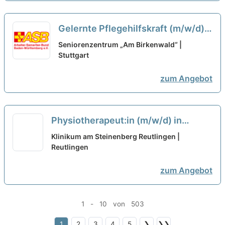
Gelernte Pflegehilfskraft (m/w/d)
in Teilzeit für den Tagdienst -
Seniorenzentrum „Am Birkenwald“ |
Werde Teil eines offenen und
Stuttgart
aufgeschlossenen Teams!
neu
zum Angebot
Physiotherapeut:in (m/w/d) in
Teilzeit (40%) – Wir haben den
Klinikum am Steinenberg Reutlingen |
passenden Job für Sie!
Reutlingen
neu
zum Angebot
1 - 10 von 503
1
2
3
4
5
❯
❯❯