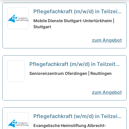
Pflegefachkraft (m/w/d) in Teilzeit
(50-80%) - Willkommen im Team!
Mobile Dienste Stuttgart-Untertürkheim |
Stuttgart
neu
zum Angebot
Pflegefachkraft (m/w/d) in Teilzeit
(50-80%) - Deine neue berufliche
Seniorenzentrum Oferdingen | Reutlingen
Herausforderung!
neu
zum Angebot
Pflegefachkraft (w/m/d) in Teilzeit
- Ein Arbeitgeber nach Deinen
Evangelische Heimstiftung Albrecht-