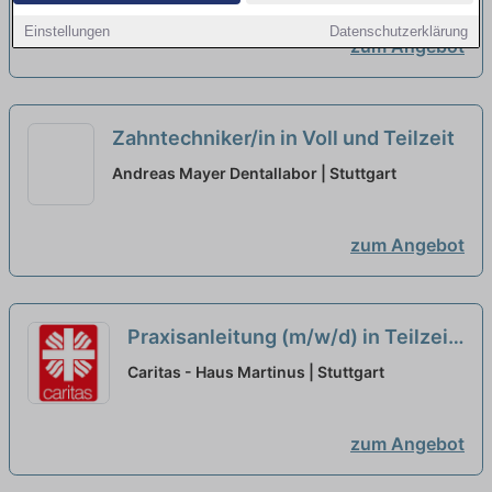
Einstellungen
Datenschutzerklärung
zum Angebot
Zahntechniker/in in Voll und Teilzeit
Andreas Mayer Dentallabor | Stuttgart
zum Angebot
Praxisanleitung (m/w/d) in Teilzeit
(50%) - Ein Arbeitsplatz in einer
Caritas - Haus Martinus | Stuttgart
familiären Arbeitsatmosphäre!
neu
zum Angebot