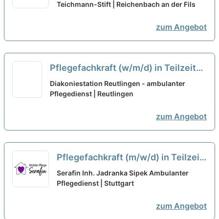
Vorstellungen!
Teichmann-Stift | Reichenbach an der Fils
neu
zum Angebot
Pflegefachkraft (w/m/d) in Teilzeit
30% bis 60% - Steigen Sie mit ins
Diakoniestation Reutlingen - ambulanter
Team!
Pflegedienst | Reutlingen
neu
zum Angebot
Pflegefachkraft (m/w/d) in Teilzeit
( bis 80%) – Ihr neuer Arbeitsplatz
Serafin Inh. Jadranka Sipek Ambulanter
in einem eingespielten Team!
Pflegedienst | Stuttgart
neu
zum Angebot