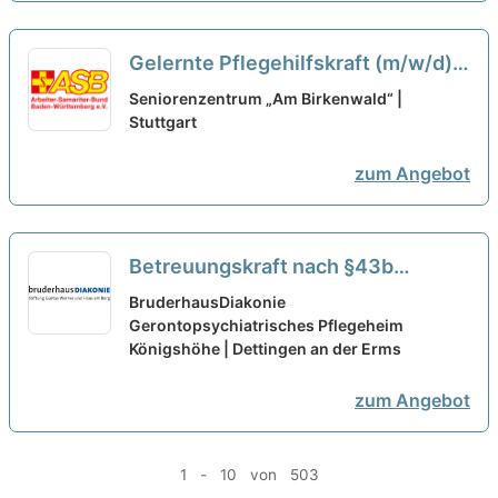
Gelernte Pflegehilfskraft (m/w/d)
in Teilzeit für den Tagdienst -
Seniorenzentrum „Am Birkenwald“ |
Werde Teil eines offenen und
Stuttgart
aufgeschlossenen Teams!
neu
zum Angebot
Betreuungskraft nach §43b
(w/m/d) in Teilzeit (max. 50%) -
BruderhausDiakonie
Teil haben. Teil sein!
Gerontopsychiatrisches Pflegeheim
neu
Königshöhe | Dettingen an der Erms
zum Angebot
1 - 10 von 503