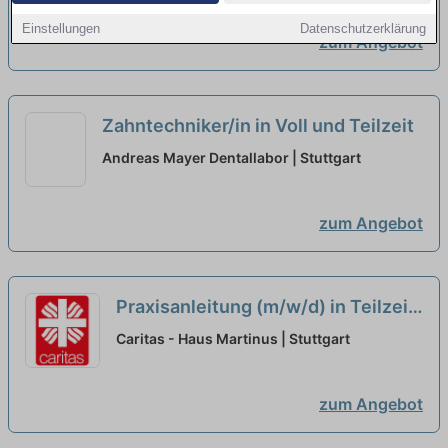
Einstellungen
Datenschutzerklärung
zum Angebot
Zahntechniker/in in Voll und Teilzeit
Andreas Mayer Dentallabor | Stuttgart
zum Angebot
Praxisanleitung (m/w/d) in Teilzeit
(50%) - Ein Arbeitsplatz in einer
Caritas - Haus Martinus | Stuttgart
familiären Arbeitsatmosphäre!
neu
zum Angebot