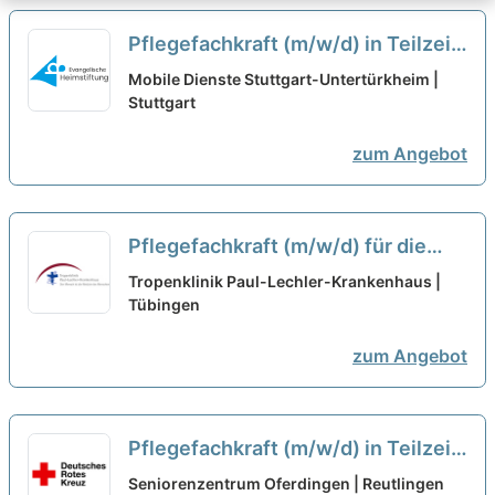
Pflegefachkraft (m/w/d) in Teilzeit
(50-80%) - Willkommen im Team!
Mobile Dienste Stuttgart-Untertürkheim |
Stuttgart
neu
zum Angebot
Pflegefachkraft (m/w/d) für die
Aufnahmestation in Teilzeit (50-
Tropenklinik Paul-Lechler-Krankenhaus |
80%) - Werden Sie jetzt Teil
Tübingen
unseres Teams!
neu
zum Angebot
Pflegefachkraft (m/w/d) in Teilzeit
(50-80%) - Deine neue berufliche
Seniorenzentrum Oferdingen | Reutlingen