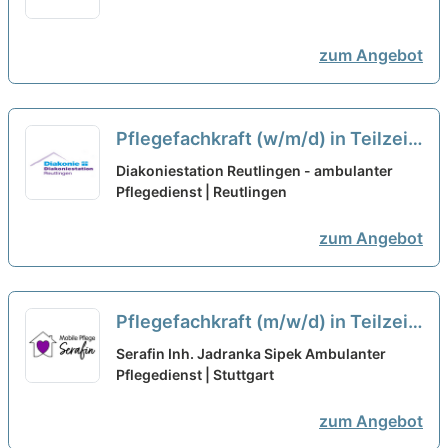
Herausforderung!
neu
zum Angebot
Pflegefachkraft (w/m/d) in Teilzeit
30% bis 60% - Steigen Sie mit ins
Diakoniestation Reutlingen - ambulanter
Team!
Pflegedienst | Reutlingen
neu
zum Angebot
Pflegefachkraft (m/w/d) in Teilzeit
( bis 80%) – Ihr neuer Arbeitsplatz
Serafin Inh. Jadranka Sipek Ambulanter
in einem eingespielten Team!
Pflegedienst | Stuttgart
neu
zum Angebot