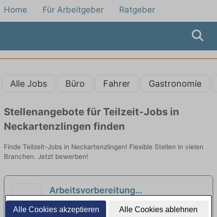
Home
Für Arbeitgeber
Ratgeber
Alle Jobs
Büro
Fahrer
Gastronomie
Stellenangebote für Teilzeit-Jobs in
Neckartenzlingen finden
Finde Teilzeit-Jobs in Neckartenzlingen! Flexible Stellen in vielen
Branchen. Jetzt bewerben!
Arbeitsvorbereitung
Zahntechnische Labor Dentallabor
Andreas Mayer Dentallabor | Stuttgart
Alle Cookies akzeptieren
Alle Cookies ablehnen
Voll/und Teilzeit