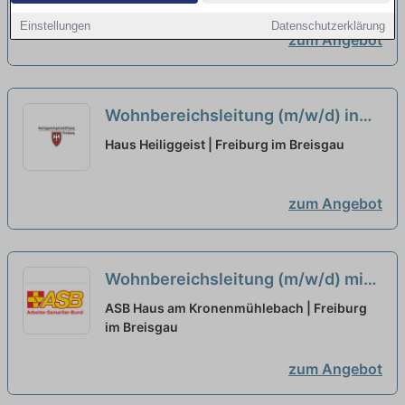
Einstellungen
Datenschutzerklärung
zum Angebot
Wohnbereichsleitung (m/w/d) in
Teilzeit - Wir suchen Zuwachs in
Haus Heiliggeist | Freiburg im Breisgau
unserem Team!
neu
zum Angebot
Wohnbereichsleitung (m/w/d) mit
Berufserfahrung in Teilzeit (75%) -
ASB Haus am Kronenmühlebach | Freiburg
Wir sehen Dich als Partner:in!
im Breisgau
neu
zum Angebot