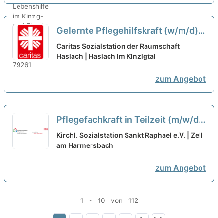
Gelernte Pflegehilfskraft (w/m/d)
in Teilzeit (max. 70%) - Unser Team
Caritas Sozialstation der Raumschaft
freut sich auf Dich!
Haslach | Haslach im Kinzigtal
neu
zum Angebot
Pflegefachkraft in Teilzeit (m/w/d)
- Wir suchen Sie!
neu
Kirchl. Sozialstation Sankt Raphael e.V. | Zell
am Harmersbach
zum Angebot
1 - 10 von 112