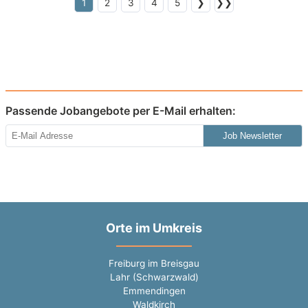
1
2
3
4
5
❯
❯❯
Passende Jobangebote per E-Mail erhalten:
Job Newsletter
Orte im Umkreis
Freiburg im Breisgau
Lahr (Schwarzwald)
Emmendingen
Waldkirch