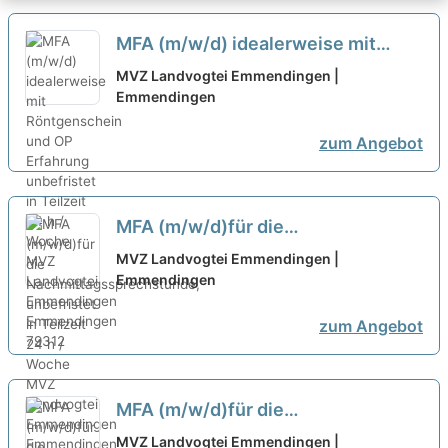
MFA (m/w/d) idealerweise mit
Röntgenschein und OP Erfahrung
MVZ Landvogtei Emmendingen |
unbefristet in Teilzeit 24 h / Woche
Emmendingen
neu
zum Angebot
MFA (m/w/d)für die
Nachmittagssprechstunde,
MVZ Landvogtei Emmendingen |
unbefristet in Teilzeit 24 h / Woche
Emmendingen
neu
zum Angebot
MFA (m/w/d)für die
Nachmittagssprechstunde,
MVZ Landvogtei Emmendingen |