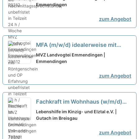
unbefristet in Teilzeit 24 h / Woche
Emmendingen
neu
zum Angebot
MFA (m/w/d) idealerweise mit
Röntgenschein und OP Erfahrung
MVZ Landvogtei Emmendingen |
unbefristet in Teilzeit 24 h / Woche
Emmendingen
neu
zum Angebot
Fachkraft im Wohnhaus (w/m/d)
Voll- oder Teilzeit
neu
Lebenshilfe im Kinzig- und Elztal e.V. |
Gutach im Breisgau
zum Angebot