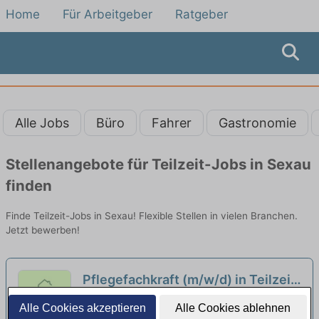
Home
Für Arbeitgeber
Ratgeber
Alle Jobs
Büro
Fahrer
Gastronomie
Stellenangebote für Teilzeit-Jobs in Sexau
finden
Finde Teilzeit-Jobs in Sexau! Flexible Stellen in vielen Branchen.
Jetzt bewerben!
Pflegefachkraft (m/w/d) in Teilzeit
(80%) - Werde Teil unseres Teams!
Seniorenresidenz Erlenhof GmbH & Co. KG |
Alle Cookies akzeptieren
Alle Cookies ablehnen
Freiburg im Breisgau
neu