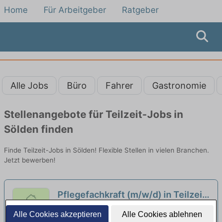
Home
Für Arbeitgeber
Ratgeber
Alle Jobs
Büro
Fahrer
Gastronomie
Stellenangebote für Teilzeit-Jobs in
Sölden finden
Finde Teilzeit-Jobs in Sölden! Flexible Stellen in vielen Branchen.
Jetzt bewerben!
Pflegefachkraft (m/w/d) in Teilzeit
(80%) - Werde Teil unseres Teams!
Seniorenresidenz Erlenhof GmbH & Co. KG |
Alle Cookies akzeptieren
Alle Cookies ablehnen
Freiburg im Breisgau
neu