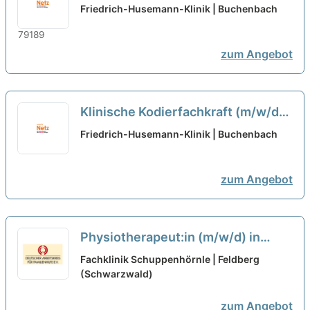
Krankenpfleger:in oder
Friedrich-Husemann-Klinik | Buchenbach
Pflegefachfrau oder -mann /
Pflegefachkraft (m/w/d) Vollzeit /
zum Angebot
Teilzeit
neu
Klinische Kodierfachkraft (m/w/d)
Teilzeit
neu
Friedrich-Husemann-Klinik | Buchenbach
zum Angebot
Physiotherapeut:in (m/w/d) in
Teilzeit - Arbeiten wo andere
Fachklinik Schuppenhörnle | Feldberg
Urlaub machen!
(Schwarzwald)
neu
zum Angebot