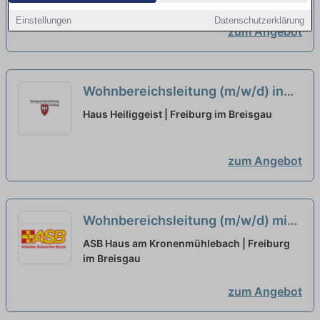
Einstellungen
Datenschutzerklärung
zum Angebot
Wohnbereichsleitung (m/w/d) in
Teilzeit - Wir suchen Zuwachs in
Haus Heiliggeist | Freiburg im Breisgau
unserem Team!
neu
zum Angebot
Wohnbereichsleitung (m/w/d) mit
Berufserfahrung in Teilzeit (75%) -
ASB Haus am Kronenmühlebach | Freiburg
Wir sehen Dich als Partner:in!
im Breisgau
neu
zum Angebot