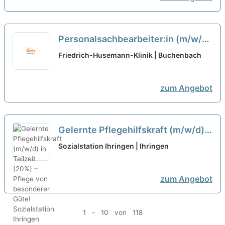
Personalsachbearbeiter:in (m/w/d)
Vollzeit / Teilzeit
neu
Friedrich-Husemann-Klinik | Buchenbach
zum Angebot
Gelernte Pflegehilfskraft (m/w/d)
in Teilzeit (20%) – Pflege von
Sozialstation Ihringen | Ihringen
besonderer Güte!
neu
zum Angebot
1 - 10 von 118