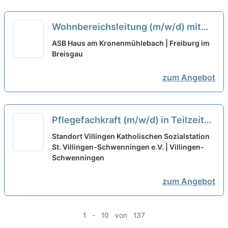
Wohnbereichsleitung (m/w/d) mit
Berufserfahrung in Teilzeit (75%) -
ASB Haus am Kronenmühlebach | Freiburg im
Wir sehen Dich als Partner:in!
Breisgau
neu
zum Angebot
Pflegefachkraft (m/w/d) in Teilzeit
(Stundenumfang 30-85%)– Ihr neuer
Standort Villingen Katholischen Sozialstation
Arbeitsplatz in einem eingespielten
St. Villingen-Schwenningen e.V. | Villingen-
Schwenningen
Team!
neu
zum Angebot
1 - 10 von 137