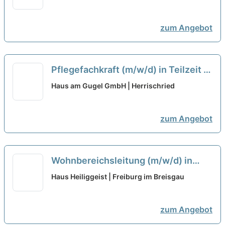
zum Angebot
Pflegefachkraft (m/w/d) in Teilzeit -
endlich Wertschätzung die Du
Haus am Gugel GmbH | Herrischried
verdient hast!
neu
zum Angebot
Wohnbereichsleitung (m/w/d) in
Teilzeit - Wir suchen Zuwachs in
Haus Heiliggeist | Freiburg im Breisgau
unserem Team!
neu
zum Angebot