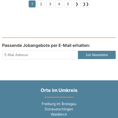
1
2
3
4
5
❯
❯❯
Passende Jobangebote per E-Mail erhalten:
Job Newsletter
Orte im Umkreis
Freiburg im Breisgau
Donaueschingen
Waldkirch