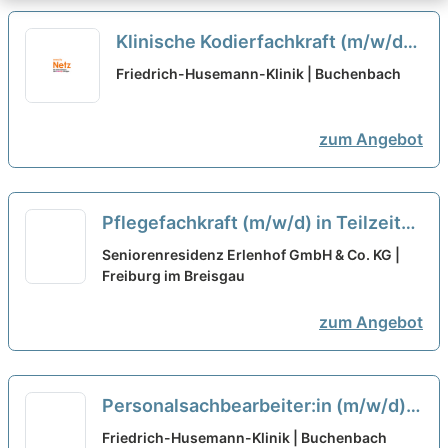
Klinische Kodierfachkraft (m/w/d)
Teilzeit
neu
Friedrich-Husemann-Klinik | Buchenbach
zum Angebot
Pflegefachkraft (m/w/d) in Teilzeit
(80%) - Werde Teil unseres Teams!
Seniorenresidenz Erlenhof GmbH & Co. KG |
Freiburg im Breisgau
neu
zum Angebot
Personalsachbearbeiter:in (m/w/d)
Vollzeit / Teilzeit
neu
Friedrich-Husemann-Klinik | Buchenbach