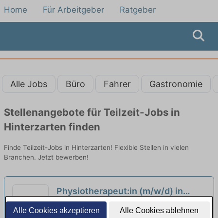
Home
Für Arbeitgeber
Ratgeber
Alle Jobs
Büro
Fahrer
Gastronomie
Stellenangebote für Teilzeit-Jobs in
Hinterzarten finden
Finde Teilzeit-Jobs in Hinterzarten! Flexible Stellen in vielen
Branchen. Jetzt bewerben!
Physiotherapeut:in (m/w/d) in
Teilzeit - Arbeiten wo andere
Fachklinik Schuppenhörnle | Feldberg
Alle Cookies akzeptieren
Alle Cookies ablehnen
Urlaub machen!
(Schwarzwald)
neu