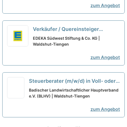
neu
zum Angebot
Verkäufer / Quereinsteiger
Frischetheke (m/w/d) Vollzeit /
EDEKA Südwest Stiftung & Co. KG |
Teilzeit
Waldshut-Tiengen
neu
zum Angebot
Steuerberater (m/w/d) in Voll- oder
Teilzeit
neu
Badischer Landwirtschaftlicher Hauptverband
e.V. (BLHV) | Waldshut-Tiengen
zum Angebot