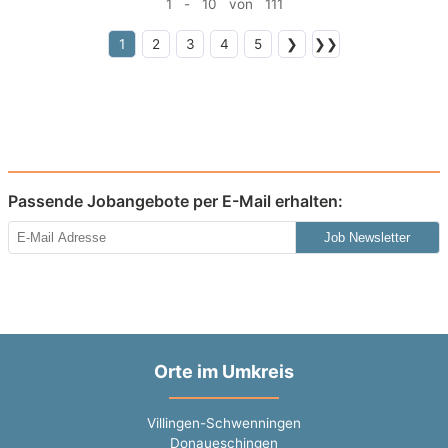
1 - 10 von 111
1
2
3
4
5
❯
❯❯
Passende Jobangebote per E-Mail erhalten:
Job Newsletter
Orte im Umkreis
Villingen-Schwenningen
Donaueschingen