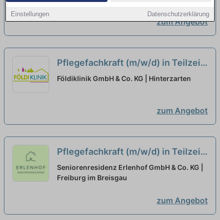
Einstellungen
Datenschutzerklärung
zum Angebot
Pflegefachkraft (m/w/d) in Teilzeit
– Bei uns startet Ihre Karriere!
neu
Földiklinik GmbH & Co. KG | Hinterzarten
zum Angebot
Pflegefachkraft (m/w/d) in Teilzeit
(80%) - Werde Teil unseres Teams!
Seniorenresidenz Erlenhof GmbH & Co. KG |
Freiburg im Breisgau
neu
zum Angebot