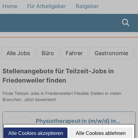
Home
Für Arbeitgeber
Ratgeber
Alle Jobs
Büro
Fahrer
Gastronomie
Stellenangebote für Teilzeit-Jobs in
Friedenweiler finden
Finde Teilzeit-Jobs in Friedenweiler! Flexible Stellen in vielen
Branchen. Jetzt bewerben!
Physiotherapeut:in (m/w/d) in
Teilzeit - Arbeiten wo andere
Fachklinik Schuppenhörnle | Feldberg
Alle Cookies akzeptieren
Alle Cookies ablehnen
Urlaub machen!
(Schwarzwald)
neu