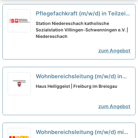
Pflegefachkraft (m/w/d) in Teilzeit
(30-85% Stellenumfang) – Bei uns
Station Niedereschach katholische
können Sie sich geborgen fühlen!
Sozialstation Villingen-Schwenningen e.V. |
Niedereschach
neu
zum Angebot
Wohnbereichsleitung (m/w/d) in
Teilzeit - Wir suchen Zuwachs in
Haus Heiliggeist | Freiburg im Breisgau
unserem Team!
neu
zum Angebot
Wohnbereichsleitung (m/w/d) mit