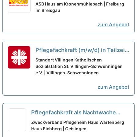
Berufserfahrung in Teilzeit (75%) -
ASB Haus am Kronenmühlebach | Freiburg
Wir sehen Dich als Partner:in!
im Breisgau
neu
zum Angebot
Pflegefachkraft (m/w/d) in Teilzeit
(Stundenumfang 30-85%)– Ihr
Standort Villingen Katholischen
neuer Arbeitsplatz in einem
Sozialstation St. Villingen-Schwenningen
e.V. | Villingen-Schwenningen
eingespielten Team!
neu
zum Angebot
Pflegefachkraft als Nachtwache
(m/w/d) in Teilzeit (50-80 %) –
Zweckverband Pflegeheim Haus Wartenberg
Sichern Sie sich heute Ihre Zukunft!
Haus Eichberg | Geisingen