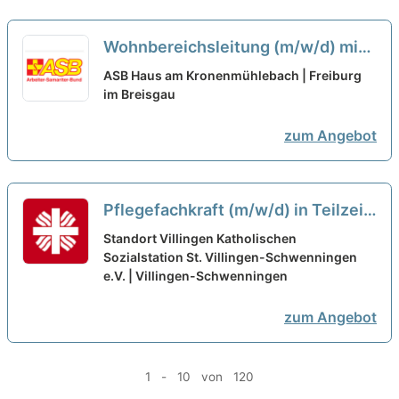
Wohnbereichsleitung (m/w/d) mit
Berufserfahrung in Teilzeit (75%) -
ASB Haus am Kronenmühlebach | Freiburg
Wir sehen Dich als Partner:in!
im Breisgau
neu
zum Angebot
Pflegefachkraft (m/w/d) in Teilzeit
(Stundenumfang 30-85%)– Ihr
Standort Villingen Katholischen
neuer Arbeitsplatz in einem
Sozialstation St. Villingen-Schwenningen
e.V. | Villingen-Schwenningen
eingespielten Team!
neu
zum Angebot
1 - 10 von 120