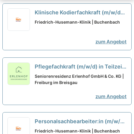
Klinische Kodierfachkraft (m/w/d)
Teilzeit
neu
Friedrich-Husemann-Klinik | Buchenbach
zum Angebot
Pflegefachkraft (m/w/d) in Teilzeit
(80%) - Werde Teil unseres Teams!
Seniorenresidenz Erlenhof GmbH & Co. KG |
Freiburg im Breisgau
neu
zum Angebot
Personalsachbearbeiter:in (m/w/d)
Vollzeit / Teilzeit
neu
Friedrich-Husemann-Klinik | Buchenbach