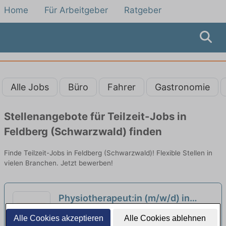
Home
Für Arbeitgeber
Ratgeber
Alle Jobs
Büro
Fahrer
Gastronomie
Stellenangebote für Teilzeit-Jobs in
Feldberg (Schwarzwald) finden
Finde Teilzeit-Jobs in Feldberg (Schwarzwald)! Flexible Stellen in
vielen Branchen. Jetzt bewerben!
Physiotherapeut:in (m/w/d) in
Teilzeit - Arbeiten wo andere
Fachklinik Schuppenhörnle | Feldberg
Alle Cookies akzeptieren
Alle Cookies ablehnen
Urlaub machen!
(Schwarzwald)
neu