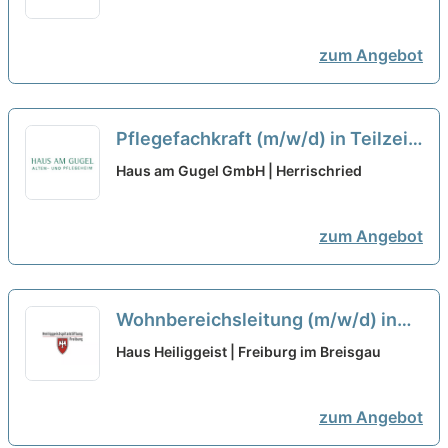
zum Angebot
Pflegefachkraft (m/w/d) in Teilzeit
- endlich Wertschätzung die Du
Haus am Gugel GmbH | Herrischried
verdient hast!
neu
zum Angebot
Wohnbereichsleitung (m/w/d) in
Teilzeit - Wir suchen Zuwachs in
Haus Heiliggeist | Freiburg im Breisgau
unserem Team!
neu
zum Angebot