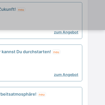
 Zukunft!
neu
zum Angebot
r kannst Du durchstarten!
neu
zum Angebot
 Arbeitsatmosphäre!
neu