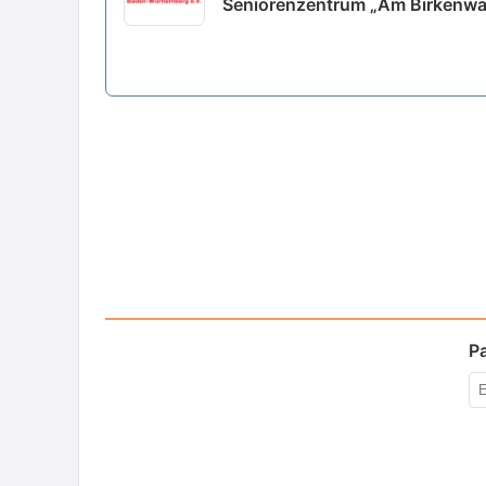
Seniorenzentrum „Am Birkenwald
P