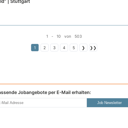
“ | Stuttgart
1 - 10 von 503
1
2
3
4
5
❯
❯❯
assende Jobangebote per E-Mail erhalten:
Job Newsletter